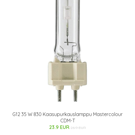
G12 35 W 830 Kaasupurkauslamppu Mastercolour
CDM-T
23.9 EUR
26.9 EUR