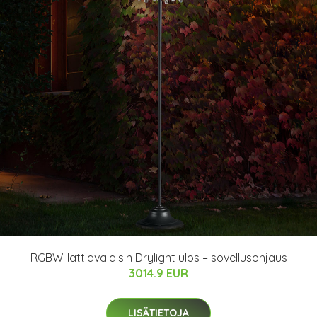
RGBW-lattiavalaisin Drylight ulos – sovellusohjaus
3014.9 EUR
LISÄTIETOJA