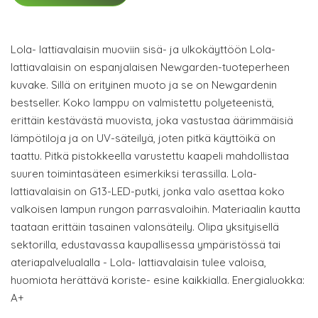
Lola- lattiavalaisin muoviin sisä- ja ulkokäyttöön Lola-
lattiavalaisin on espanjalaisen Newgarden-tuoteperheen
kuvake. Sillä on erityinen muoto ja se on Newgardenin
bestseller. Koko lamppu on valmistettu polyeteenistä,
erittäin kestävästä muovista, joka vastustaa äärimmäisiä
lämpötiloja ja on UV-säteilyä, joten pitkä käyttöikä on
taattu. Pitkä pistokkeella varustettu kaapeli mahdollistaa
suuren toimintasäteen esimerkiksi terassilla. Lola-
lattiavalaisin on G13-LED-putki, jonka valo asettaa koko
valkoisen lampun rungon parrasvaloihin. Materiaalin kautta
taataan erittäin tasainen valonsäteily. Olipa yksityisellä
sektorilla, edustavassa kaupallisessa ympäristössä tai
ateriapalvelualalla - Lola- lattiavalaisin tulee valoisa,
huomiota herättävä koriste- esine kaikkialla. Energialuokka:
A+