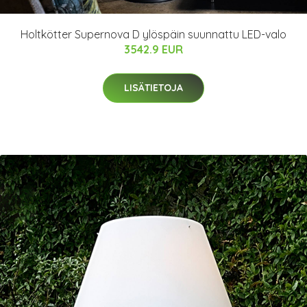
Holtkötter Supernova D ylöspäin suunnattu LED-valo
3542.9 EUR
LISÄTIETOJA