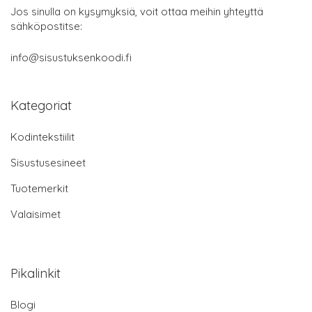
Jos sinulla on kysymyksiä, voit ottaa meihin yhteyttä
sähköpostitse:
info@sisustuksenkoodi.fi
Kategoriat
Kodintekstiilit
Sisustusesineet
Tuotemerkit
Valaisimet
Pikalinkit
Blogi