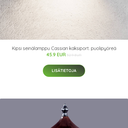
Kipsi seinälamppu Cassian kaksiport. puolipyöreä
45.9 EUR
52.9 EUR
LISÄTIETOJA