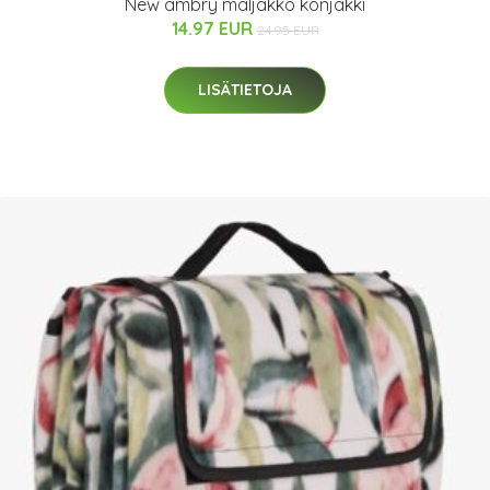
New ambry maljakko konjakki
14.97 EUR
24.95 EUR
LISÄTIETOJA