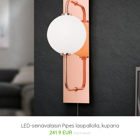
LED-seinävalaisin Pipes lasipallolla, kuparia
241.9 EUR
312.9 EUR