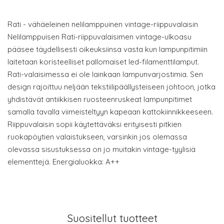
Rati - vähäeleinen nelilamppuinen vintage-riippuvalaisin
Nelilamppuisen Rati-riippuvalaisimen vintage-ulkoasu
pääsee täydellisesti oikeuksiinsa vasta kun lampunpitimiin
laitetaan koristeelliset pallomaiset led-filamenttilamput.
Rati-valaisimessa ei ole lainkaan lampunvarjostimia. Sen
design rajoittuu neljään tekstiilipäällysteiseen johtoon, jotka
yhdistävät antiikkisen ruosteenruskeat lampunpitimet
samalla tavalla viimeisteltyyn kapeaan kattokiinnikkeeseen.
Riippuvalaisin sopii käytettäväksi erityisesti pitkien
ruokapöytien valaistukseen, varsinkin jos olemassa
olevassa sisustuksessa on jo muitakin vintage-tyylisiä
elementtejä. Energialuokka: A++
Suositellut tuotteet