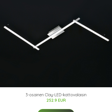
3-osainen Clay-LED-kattovalaisin
252.9 EUR