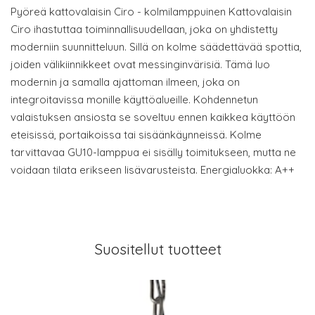
Pyöreä kattovalaisin Ciro - kolmilamppuinen Kattovalaisin
Ciro ihastuttaa toiminnallisuudellaan, joka on yhdistetty
moderniin suunnitteluun. Sillä on kolme säädettävää spottia,
joiden välikiinnikkeet ovat messinginvärisiä. Tämä luo
modernin ja samalla ajattoman ilmeen, joka on
integroitavissa monille käyttöalueille. Kohdennetun
valaistuksen ansiosta se soveltuu ennen kaikkea käyttöön
eteisissä, portaikoissa tai sisäänkäynneissä. Kolme
tarvittavaa GU10-lamppua ei sisälly toimitukseen, mutta ne
voidaan tilata erikseen lisävarusteista. Energialuokka: A++
Suositellut tuotteet