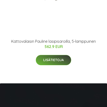
Kattovalaisin Pauline lasipisaroilla, 5-lamppuinen
562.9 EUR
LISÄTIETOJA