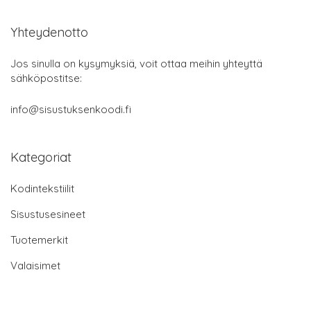
Yhteydenotto
Jos sinulla on kysymyksiä, voit ottaa meihin yhteyttä
sähköpostitse:
info@sisustuksenkoodi.fi
Kategoriat
Kodintekstiilit
Sisustusesineet
Tuotemerkit
Valaisimet