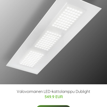
Valovoimainen LED-kattolamppu Dublight
549.9 EUR