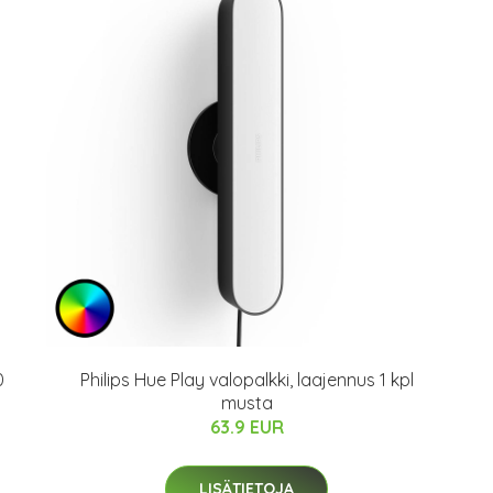
0
Philips Hue Play valopalkki, laajennus 1 kpl
musta
63.9 EUR
LISÄTIETOJA