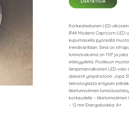
LISÄTIETOJA
Korkealaatuinen LED-ulkoseinä
IP44 Moderni Capricorn-LED-ul
kupumaisella pyöreällä muotoi
trendivärillään. Siinä on infrap
tunnistuskulma on 110° ja joka
etäisyydeltä. Puolikuun muoto
lämpimänvalkoinen LED-valo sä
alaisesti ympäristöön. Jopa 
teknologiasta erityisen pitkäik
liiketunnistimen tunnistusetäis
korkeudelle – liiketunnistimen 
– 12 min Energialuokka: A+