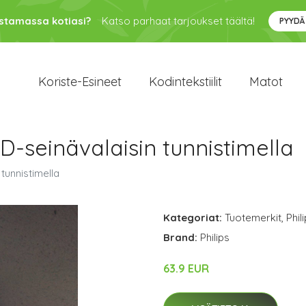
ustamassa kotiasi?
Katso parhaat tarjoukset täältä!
PYYDÄ
Koriste-Esineet
Kodintekstiilit
Matot
-seinävalaisin tunnistimella
tunnistimella
Kategoriat:
Tuotemerkit
,
Phil
Brand:
Philips
63.9 EUR