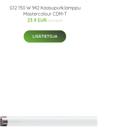
G12 150 W 942 Kaasupurk.lamppu
Mastercolour CDM-T
23.9 EUR
26.9 EUR
LISÄTIETOJA