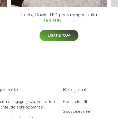
Lindby Dawid -LED-pöytälamppu, kulta
46.9 EUR
57.9 EUR
LISÄTIETOJA
ydenotto
Kategoriat
nulla on kysymyksiä, voit ottaa
Kodintekstiilit
 yhteyttä sähköpostitse:
Sisustusesineet