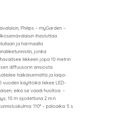
valaisin, Philips – myGarden –
koseinävalaisin ihastuttaa
lullaan ja harmaalla
unaliiketunnistin, jonka
 havaitsee liikkeen jopa 10 metrin
isen diffuusorin ansiosta
teilee häikäisemättä ja laaja-
30 vuoden käyttöikä tekee LED-
äisen, eikä se vaadi huoltoa. –
yys: 10 m sijoitettuna 2 m:n
tunnistuskulma: 110° – paloaika: 5 s