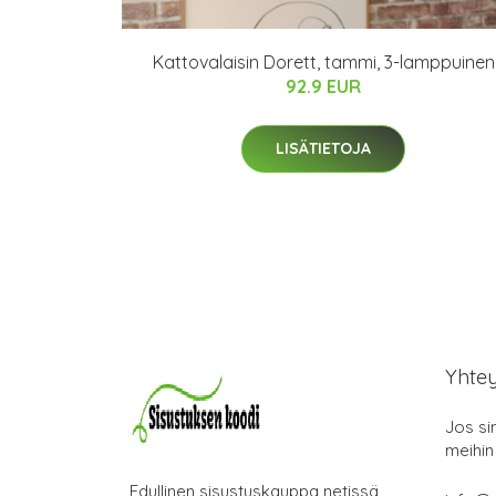
Kattovalaisin Dorett, tammi, 3-lamppuinen
92.9 EUR
LISÄTIETOJA
Yhte
Jos si
meihin
Edullinen sisustuskauppa netissä