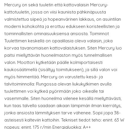
Mercury on sekä tuuletin että kattovalaisin Mercury-
kattotuuletin, jossa on viisi kauniista pähkinäpuusta
valmistettua siipeä ja hopeanvärinen lakkaus, on asuintilan
moderni kohokohta ja erottuu edukseen koristeellisten ja
toiminnallisten ominaisuuksiensa ansiosta. Toiminnot
Tuulettimen keskellä on opaalilasia oleva valaisin, joka
korvaa tavanomaisen kattovalaistuksen. Siten Mercury luo
paitsi miellyttävän huoneilmaston myös tunnelmallisen
valon. Moottori kytketään päälle kolmiportaisesti
kaukosäätimellä (sisältyy toimitukseen), ja sillä valon voi
myös himmentää. Mercury on varustettu kesä- ja
talvitoiminnolla: Rungossa olevan liukukytkimen avulla
tuulettimen voi kytkeä pyörimään joko oikealle tai
vasemmalle. Siten huoneilma viilenee kesällä miellyttävästi,
kun taas talvella saadaan aikaan lämpimän ilman kierrätys,
jonka ansiosta lämmityksen tarve vähenee. Sopii jopa 38-
asteisesti kalteviin kattoihin. Tekniset tiedot teho: enint. 63 W
nopeus: enint. 175 r/min Energialuokka: A++