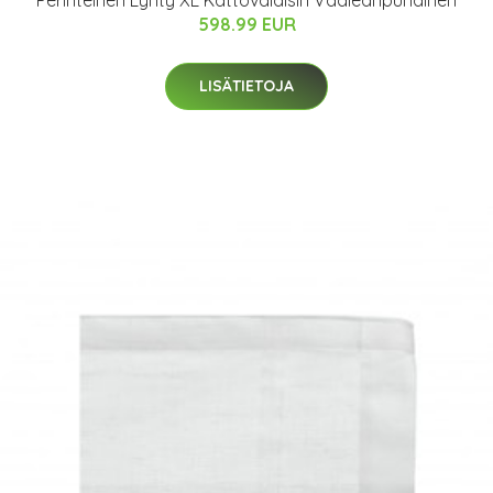
Perinteinen Lyhty XL Kattovalaisin Vaaleanpunainen
598.99 EUR
LISÄTIETOJA