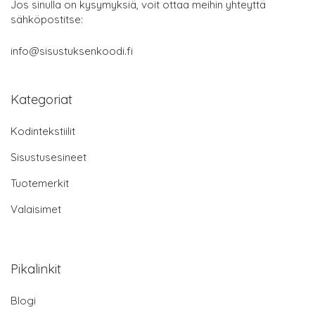
Jos sinulla on kysymyksiä, voit ottaa meihin yhteyttä
sähköpostitse:
info@sisustuksenkoodi.fi
Kategoriat
Kodintekstiilit
Sisustusesineet
Tuotemerkit
Valaisimet
Pikalinkit
Blogi