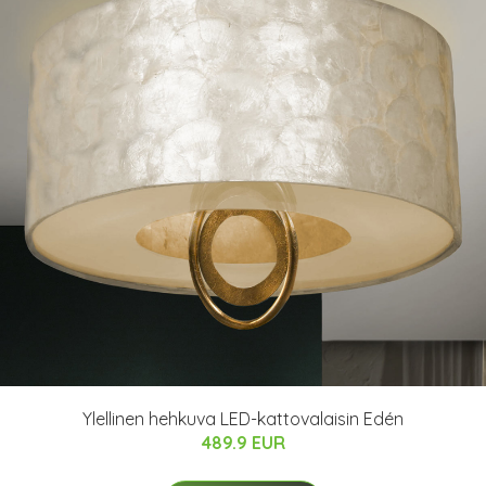
Ylellinen hehkuva LED-kattovalaisin Edén
489.9 EUR