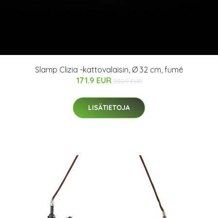
Slamp Clizia -kattovalaisin, Ø 32 cm, fumé
171.9 EUR
202.9 EUR
LISÄTIETOJA