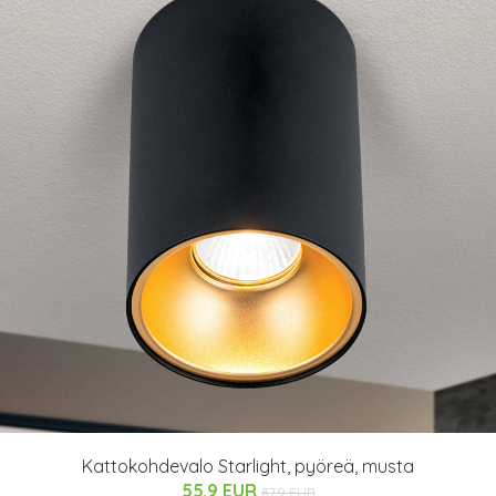
Kattokohdevalo Starlight, pyöreä, musta
55.9 EUR
87.9 EUR