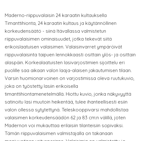
Maderno-riippuvalaisin 24 karaatin kultauksella
Timanttihionta, 24 karaatin kultaus ja käytännöllinen
korkeudensäätö - siinä Itävallassa valmistetun
riippuvalaisimen ominaisuudet, jotka tekevät siitä
erikoislaatuisen valaisimen. Valaisinvarret ympäröivät
riippuvalaisinta taipuen lennokkaasti osittain ylös- ja osittain
alaspäin. Korkealaatuisten lasivarjostimien sijoittelu eri
puolille saa aikaan valon laaja-alaisen jakautumisen tilaan.
Varsin huomionarvoinen on varjostimissa oleva ruutukuvio,
joka on työstetty lasiin erikoisella
timanttihiontamenetelmällä. Hiottu kuvio, jonka näkyvyyttä
satinoitu lasi muutoin heikentää, tulee ihanteellisesti esiin
valon ollessa sytytettynä. Teleskooppivarsi mahdollistaa
valaisimen korkeudensäädön 62 ja 83 cm:n välillä, joten
Madernon voi mukauttaa erilaisiin tilanteisiin sopivaksi.
Tämän riippuvalaisimen valmistajalla on takanaan