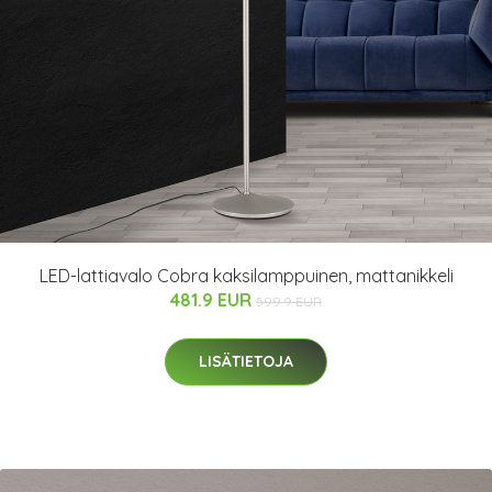
LED-lattiavalo Cobra kaksilamppuinen, mattanikkeli
481.9 EUR
599.9 EUR
LISÄTIETOJA