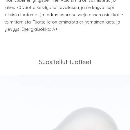
monivuotinen yritysperinne. Valaisimia on valmistettu jo
lähes 70 vuotta käsityönä Itävallassa, ja ne käyvät läpi
lukuisia tuotanto- ja tarkastusprosesseja ennen asiakkaille
toimittamista. Tuotteille on ominaista erinomainen laatu ja
ylevyys. Energialuokka: A++
Suositellut tuotteet