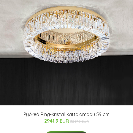
Pyöreä Ring-kristallikattolamppu 59 cm
2941.9 EUR
3267.9 EUR