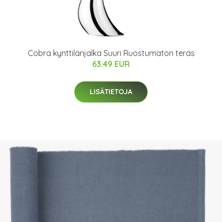
Cobra kynttilänjalka Suuri Ruostumaton teräs
63.49 EUR
LISÄTIETOJA