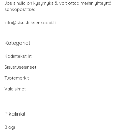
Jos sinulla on kysymyksiä, voit ottaa meihin yhteyttä
sähköpostitse:
info@sisustuksenkoodi.fi
Kategoriat
Kodintekstiilit
Sisustusesineet
Tuotemerkit
Valaisimet
Pikalinkit
Blogi