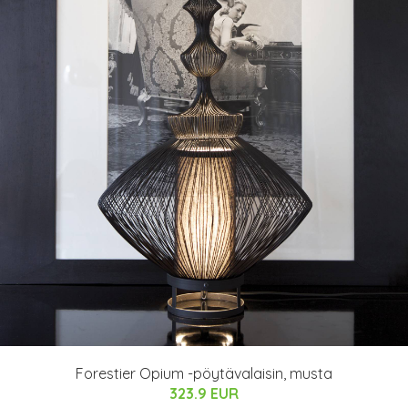
Forestier Opium -pöytävalaisin, musta
323.9 EUR