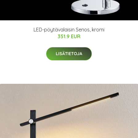
LED-pöytävalaisin Senos, kromi
351.9 EUR
LISÄTIETOJA