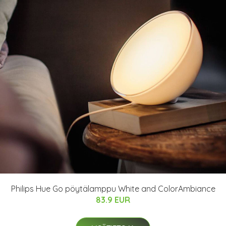
Philips Hue Go pöytälamppu White and ColorAmbiance
83.9 EUR