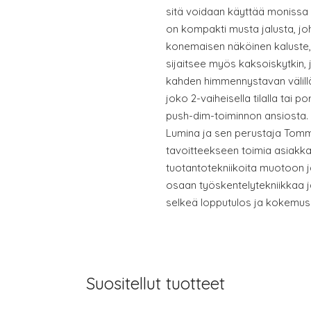
sitä voidaan käyttää monissa 
on kompakti musta jalusta, joh
konemaisen näköinen kaluste, 
sijaitsee myös kaksoiskytkin, 
kahden himmennystavan välill
joko 2-vaiheisella tilalla tai
push-dim-toiminnon ansiosta. I
Lumina ja sen perustaja Tomm
tavoitteekseen toimia asiakka
tuotantotekniikoita muotoon j
osaan työskentelytekniikkaa 
selkeä lopputulos ja kokemus 
Suositellut tuotteet