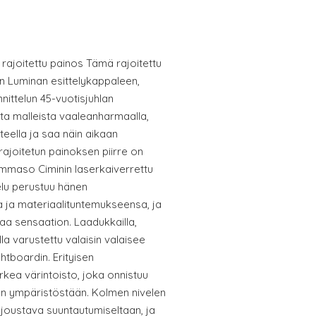
ajoitettu painos Tämä rajoitettu
an Luminan esittelykappaleen,
ittelun 45-vuotisjuhlan
sta malleista vaaleanharmaalla,
teella ja saa näin aikaan
rajoitetun painoksen piirre on
Tommaso Ciminin laserkaiverrettu
telu perustuu hänen
 ja materiaalituntemukseensa, ja
taa sensaation. Laadukkailla,
la varustettu valaisin valaisee
tboardin. Erityisen
kea värintoisto, joka onnistuu
än ympäristöstään. Kolmen nivelen
 joustava suuntautumiseltaan, ja