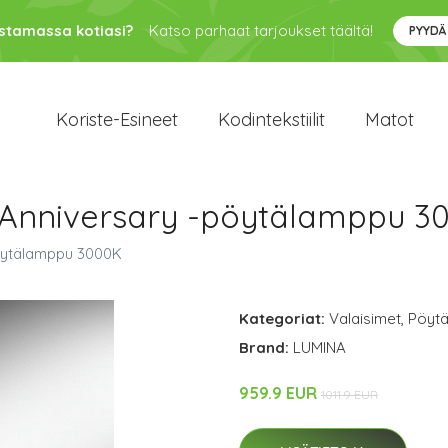
ustamassa kotiasi?
Katso parhaat tarjoukset täältä!
PYYDÄ
Koriste-Esineet
Kodintekstiilit
Matot
 Anniversary -pöytälamppu 3
pöytälamppu 3000K
Kategoriat:
Valaisimet
,
Pöytä
Brand:
LUMINA
959.9 EUR
1011.9 EUR