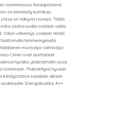
eri toiminnoissa. Keskipisteenä
on on kiinnitetty kulmikas,
jossa on näkyviä ruuveja. Täällä
jonka säätöruuvilla voidaan valita
ä: Valon vähennys voidaan tehdä
 portaattomalla himmennyksellä
talialainen muotoilija-valmistaja
aso Cimini ovat asettaneet
idensa hyväksi yhdistämällä uusia
a toimintaan. Yhdistettynä hyvään
ja käsityötaitoa saadaan aikaan
asiakkaalle. Energialuokka: A++