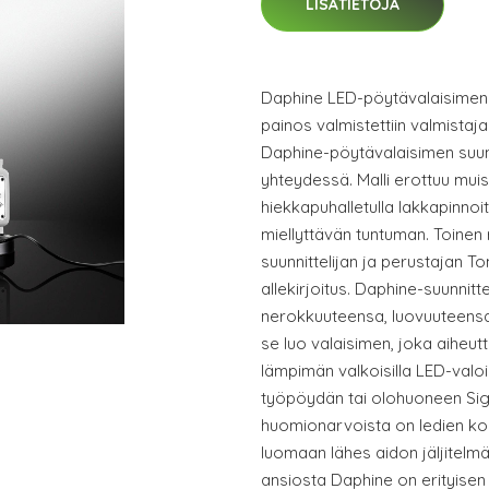
LISÄTIETOJA
Daphine LED-pöytävalaisimen r
painos valmistettiin valmistaj
Daphine-pöytävalaisimen suunn
yhteydessä. Malli erottuu mui
hiekkapuhalletulla lakkapinnoit
miellyttävän tuntuman. Toinen 
suunnittelijan ja perustajan 
allekirjoitus. Daphine-suunnit
nerokkuuteensa, luovuuteensa
se luo valaisimen, joka aiheut
lämpimän valkoisilla LED-valoil
työpöydän tai olohuoneen Sigh
huomionarvoista on ledien kor
luomaan lähes aidon jäljitelm
ansiosta Daphine on erityisen