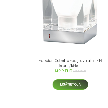
Fabbian Cubetto -pöytävalaisin E14
kromi/kirkas
149.9 EUR
167.9 EUR
LISÄTIETOJA