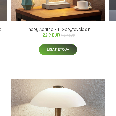
a
Lindby Adritha -LED-pöytävalaisin
122.9 EUR
146.9 EUR
LISÄTIETOJA