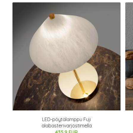
LED-pöytälamppu Fuji
alabasterivarjostimella
435.9 EUR