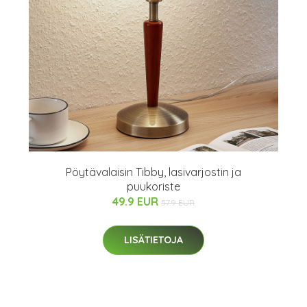
Pöytävalaisin Tibby, lasivarjostin ja
puukoriste
49.9 EUR
57.9 EUR
LISÄTIETOJA