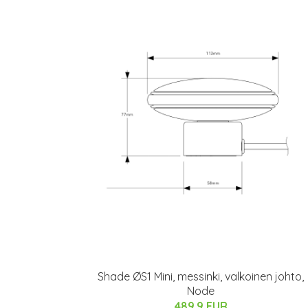
Shade ØS1 Mini, messinki, valkoinen johto,
Node
489.9 EUR