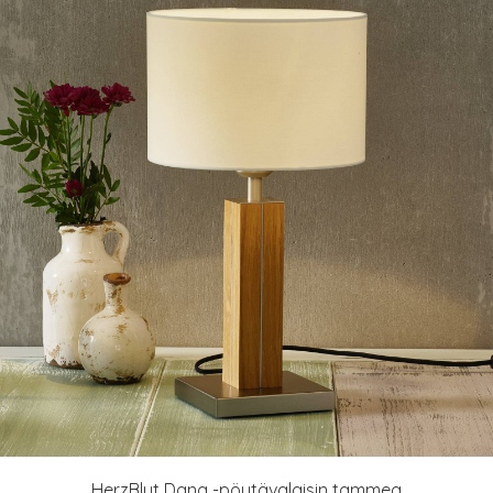
HerzBlut Dana -pöytävalaisin tammea