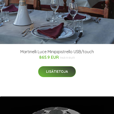
Martinelli Luce Minipipistrello USB/touch
865.9 EUR
963.9 EUR
LISÄTIETOJA