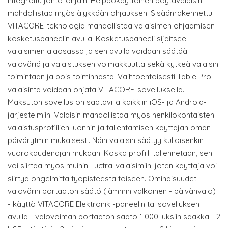
integroitu johto-ohjain. Helppokäyttöinen pöytävalaisin
mahdollistaa myös älykkään ohjauksen. Sisäänrakennettu
VITACORE-teknologia mahdollistaa valaisimen ohjaamisen
kosketuspaneelin avulla. Kosketuspaneeli sijaitsee
valaisimen alaosassa ja sen avulla voidaan säätää
valoväriä ja valaistuksen voimakkuutta sekä kytkeä valaisin
toimintaan ja pois toiminnasta. Vaihtoehtoisesti Table Pro -
valaisinta voidaan ohjata VITACORE-sovelluksella.
Maksuton sovellus on saatavilla kaikkiin iOS- ja Android-
järjestelmiin. Valaisin mahdollistaa myös henkilökohtaisten
valaistusprofiilien luonnin ja tallentamisen käyttäjän oman
päivärytmin mukaisesti. Näin valaisin säätyy kulloisenkin
vuorokaudenajan mukaan. Koska profiili tallennetaan, sen
voi siirtää myös muihin Luctra-valaisimiin, joten käyttäjä voi
siirtyä ongelmitta työpisteestä toiseen. Ominaisuudet -
valovärin portaaton säätö (lämmin valkoinen - päivänvalo)
- käyttö VITACORE Elektronik -paneelin tai sovelluksen
avulla - valovoiman portaaton säätö 1 000 luksiin saakka - 2