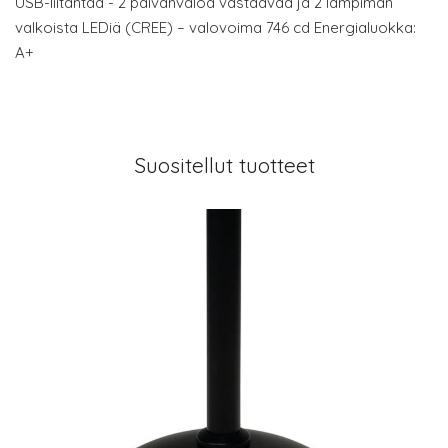
USB-liitäntää - 2 päivänvaloa vastaavaa ja 2 lämpimän
valkoista LEDiä (CREE) – valovoima 746 cd Energialuokka:
A+
Suositellut tuotteet