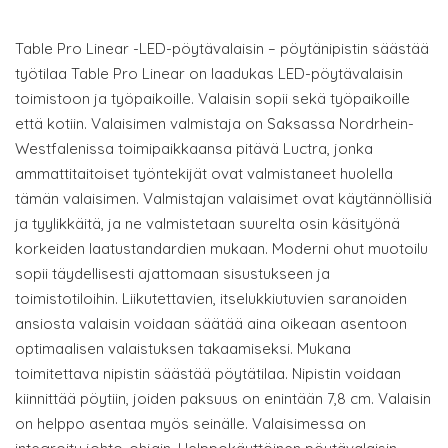
Table Pro Linear -LED-pöytävalaisin – pöytänipistin säästää
työtilaa Table Pro Linear on laadukas LED-pöytävalaisin
toimistoon ja työpaikoille. Valaisin sopii sekä työpaikoille
että kotiin. Valaisimen valmistaja on Saksassa Nordrhein-
Westfalenissa toimipaikkaansa pitävä Luctra, jonka
ammattitaitoiset työntekijät ovat valmistaneet huolella
tämän valaisimen. Valmistajan valaisimet ovat käytännöllisiä
ja tyylikkäitä, ja ne valmistetaan suurelta osin käsityönä
korkeiden laatustandardien mukaan. Moderni ohut muotoilu
sopii täydellisesti ajattomaan sisustukseen ja
toimistotiloihin. Liikutettavien, itselukkiutuvien saranoiden
ansiosta valaisin voidaan säätää aina oikeaan asentoon
optimaalisen valaistuksen takaamiseksi. Mukana
toimitettava nipistin säästää pöytätilaa. Nipistin voidaan
kiinnittää pöytiin, joiden paksuus on enintään 7,8 cm. Valaisin
on helppo asentaa myös seinälle. Valaisimessa on