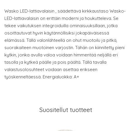
Wasko LED-lattiavalaisin , säädettävä kirkkaustaso Wasko-
LED-lattiavalaisin on erittäin moderni ja houkutteleva. Se
tekee vaikutuksen integroiduilla ominaisuuksillaan, jotka
osoittautuvat hyvin käytännöllisiksi jokapäiväisessä
elämässä. Tällä valonlähteellä on ohut muotoilu ja pitkä,
suorakaiteen muotoinen varjostin. Tähän on kiinnitetty pieni
kytkin, jonka avulla valoa voidaan himmentää neljällä eri
tasolla ja kytkeä päälle ja pois päältä. Tällä tavalla
valaistusolosuhteet voidaan asettaa erikseen
työskenneltäessä. Energialuokka: A+
Suositellut tuotteet