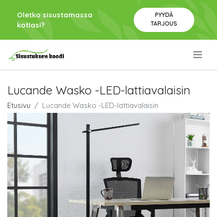
Oletko sisustamassa
PYYDÄ
TARJOUS
kotiasi?
.
Lucande Wasko -LED-lattiavalaisin
Etusivu
Lucande Wasko -LED-lattiavalaisin