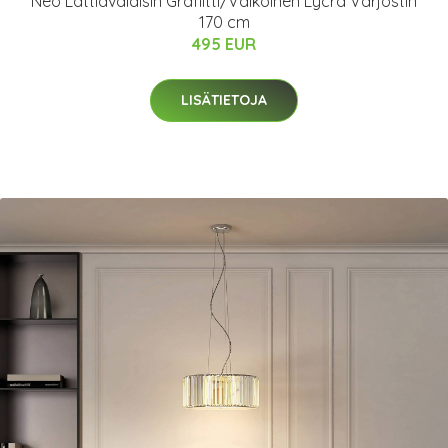
Neo Lattiavalaisin Grafiitti/Valkoinen Lycra Varjostin
170 cm
495 EUR
LISÄTIETOJA