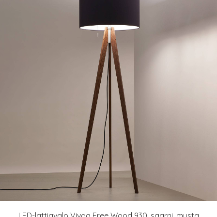
LED-lattiavalo Vivaa Free Wood 930, saarni, musta