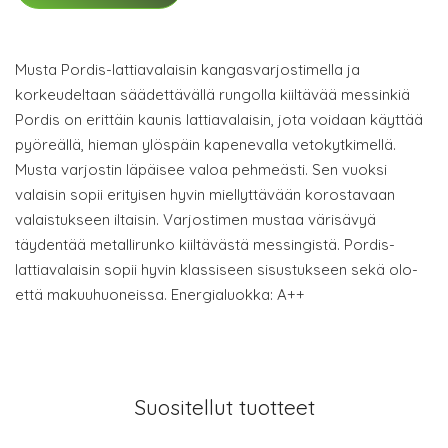
Musta Pordis-lattiavalaisin kangasvarjostimella ja
korkeudeltaan säädettävällä rungolla kiiltävää messinkiä
Pordis on erittäin kaunis lattiavalaisin, jota voidaan käyttää
pyöreällä, hieman ylöspäin kapenevalla vetokytkimellä.
Musta varjostin läpäisee valoa pehmeästi. Sen vuoksi
valaisin sopii erityisen hyvin miellyttävään korostavaan
valaistukseen iltaisin. Varjostimen mustaa värisävyä
täydentää metallirunko kiiltävästä messingistä. Pordis-
lattiavalaisin sopii hyvin klassiseen sisustukseen sekä olo-
että makuuhuoneissa. Energialuokka: A++
Suositellut tuotteet