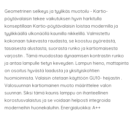
Geometrinen selkeys ja tyylikäs muotoilu - Kartio-
pöytävalaisin tekee vaikutuksen hyvin harkitulla
konseptillaan Kartio-pöytävalaisin loistaa modernilla ja
tyylikkäällä ulkonäöllä kauniilla nikkelillä. Valmistettu
kokonaan tukevasta raudasta, se koostuu pyöreästä,
tasaisesta alustasta, suorasta runko ja kartiomaisesta
varjostin . Tämä muodostaa dynaamisen kontrastin runko
ja antaa lampulle tietyn keveyden. Lampun hieno, mattapinta
on osoitus hyvästä laadusta ja yksityiskohtien
huomioinnista. Valaisin otetaan käyttöön GU10- heijastin .
Valosuunnan kartiomainen muoto määrittelee valon
suunnan. Siksi tämä kaunis lamppu on ihanteellinen
korostusvalaistus ja se voidaan helposti integroida
moderneihin huonekaluihin. Energialuokka: A++