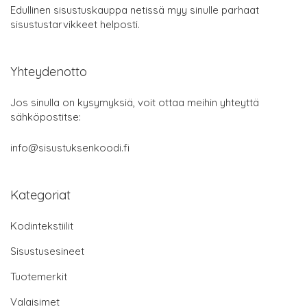
Edullinen sisustuskauppa netissä myy sinulle parhaat
sisustustarvikkeet helposti.
Yhteydenotto
Jos sinulla on kysymyksiä, voit ottaa meihin yhteyttä
sähköpostitse:
info@sisustuksenkoodi.fi
Kategoriat
Kodintekstiilit
Sisustusesineet
Tuotemerkit
Valaisimet