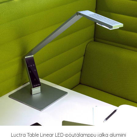
Luctra Table Linear LED-pöytälamppu jalka alumiini