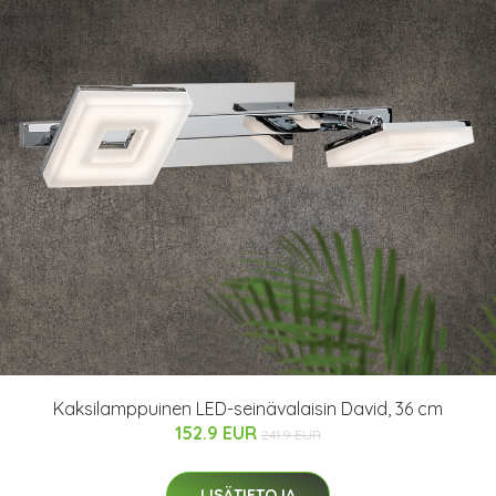
Kaksilamppuinen LED-seinävalaisin David, 36 cm
152.9 EUR
241.9 EUR
LISÄTIETOJA