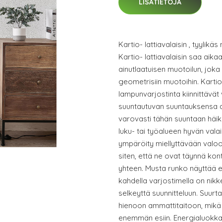
LISÄTIETOJA
Kartio- lattiavalaisin , tyylikä
Kartio- lattiavalaisin saa aika
ainutlaatuisen muotoilun, jok
geometrisiin muotoihin. Karti
lampunvarjostinta kiinnittävät
suuntautuvan suuntauksensa a
varovasti tähän suuntaan häi
luku- tai työalueen hyvän val
ympäröity miellyttävään valoo
siten, että ne ovat täynnä kont
yhteen. Musta runko näyttää eri
kahdella varjostimella on nikke
selkeyttä suunnitteluun. Suurta
hienoon ammattitaitoon, mikä 
enemmän esiin. Energialuokka