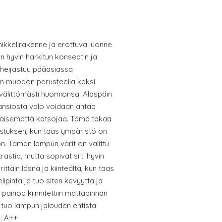
s nikkelirakenne ja erottuva luonne
an hyvin harkitun konseptin ja
a heijastuu pääasiassa
on muodon perusteella kaksi
 välittömästi huomionsa. Alaspäin
nsiosta valo voidaan antaa
käisemättä katsojaa. Tämä takaa
aistuksen, kun taas ympäristö on
n. Tämän lampun värit on valittu
rastia, mutta sopivat silti hyvin
ttäin läsnä ja kiinteältä, kun taas
lipinta ja tuo siten kevyyttä ja
 painoa kiinnitettiin mattapinnan
tuo lampun jalouden entistä
: A++