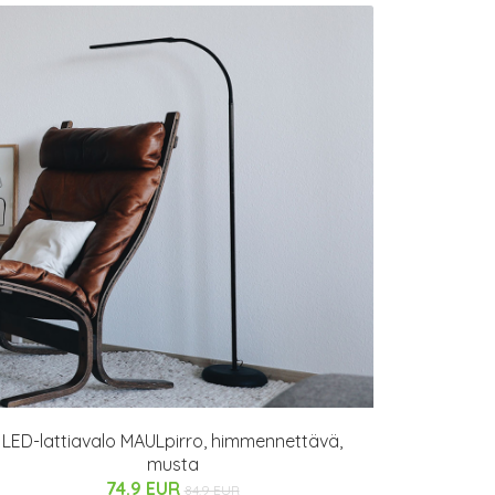
LED-lattiavalo MAULpirro, himmennettävä,
musta
74.9 EUR
84.9 EUR