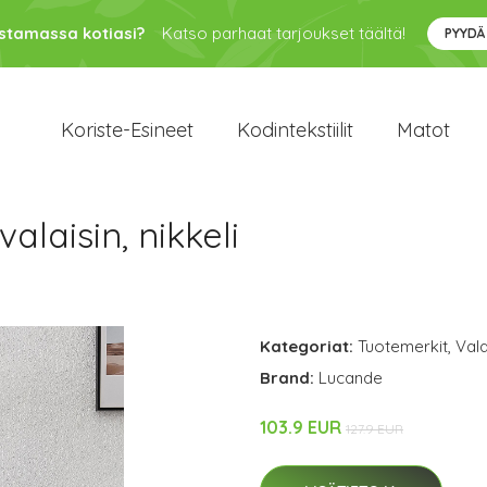
ustamassa kotiasi?
Katso parhaat tarjoukset täältä!
PYYDÄ
Koriste-Esineet
Kodintekstiilit
Matot
alaisin, nikkeli
Kategoriat:
Tuotemerkit
,
Vala
Brand:
Lucande
103.9 EUR
127.9 EUR