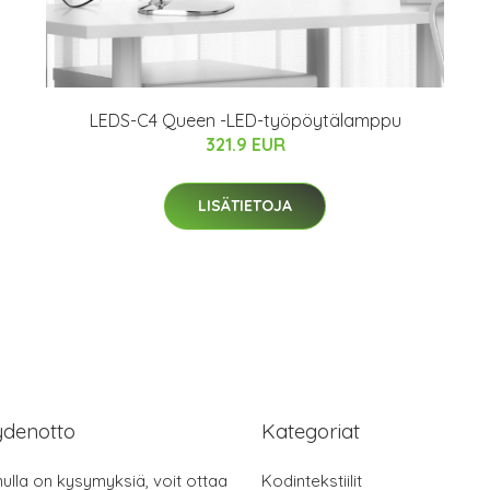
LEDS-C4 Queen -LED-työpöytälamppu
321.9 EUR
LISÄTIETOJA
ydenotto
Kategoriat
nulla on kysymyksiä, voit ottaa
Kodintekstiilit