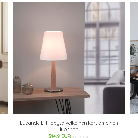
Lucande Elif -pöytä valkoinen kartiomainen
luonnon
314.9 EUR
554.9 EUR