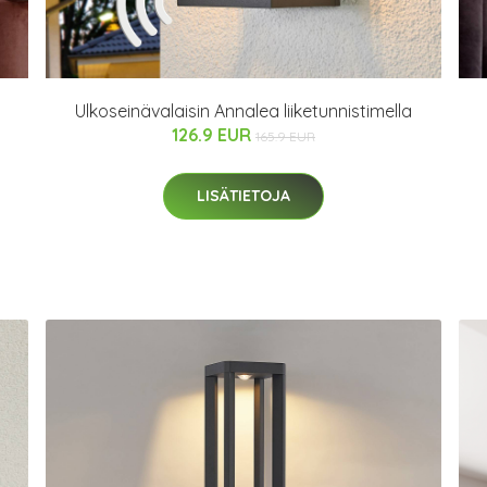
Ulkoseinävalaisin Annalea liiketunnistimella
126.9 EUR
165.9 EUR
LISÄTIETOJA