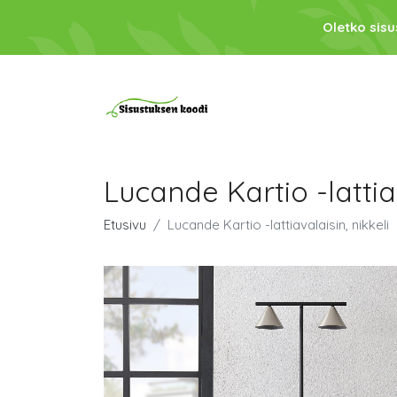
Oletko sis
Lucande Kartio -lattiav
Etusivu
Lucande Kartio -lattiavalaisin, nikkeli