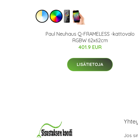
Paul Neuhaus Q-FRAMELESS -kattovalo
RGBW 62x62cm
401.9 EUR
LISÄTIETOJA
Yhte
Jos si