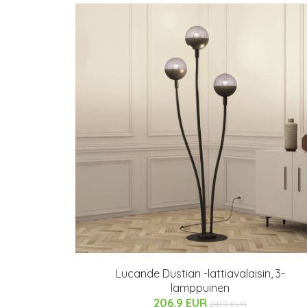
Lucande Dustian -lattiavalaisin, 3-
lamppuinen
206.9 EUR
241.9 EUR