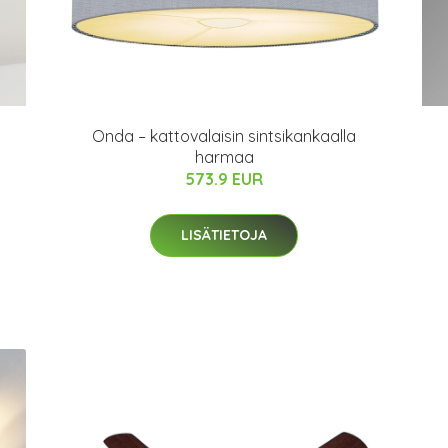
ä
Onda – kattovalaisin sintsikankaalla
harmaa
573.9 EUR
LISÄTIETOJA