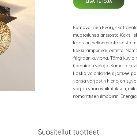
LISÄTIETOJA
Epätavallinen Evory- kattovala
muotoilunsa ansiosta Kaksilie
koostuu neliönmuotoisesta meta
kaksi lampunvarjostinta. Nämä 
filigraanikuviona. Tämä kuvio
itämaiden valoja. Samalla kuv
koska valonlähde sijaitsee pallo
tiensä varjostin hienojen syve
varjon vuorovaikutuksen, mikä
romanttisen ilmapiirin. Energi
Suositellut tuotteet