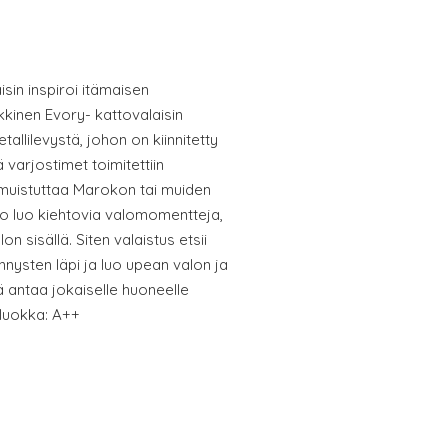
isin inspiroi itämaisen
kkinen Evory- kattovalaisin
llilevystä, johon on kiinnitetty
varjostimet toimitettiin
 muistuttaa Marokon tai muiden
io luo kiehtovia valomomentteja,
n sisällä. Siten valaistus etsii
nnysten läpi ja luo upean valon ja
 antaa jokaiselle huoneelle
aluokka: A++