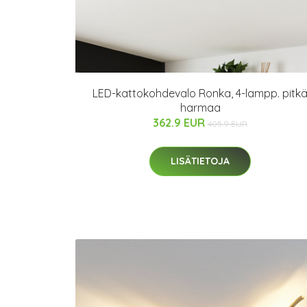
LED-kattokohdevalo Ronka, 4-lampp. pitk
harmaa
362.9 EUR
405.9 EUR
LISÄTIETOJA