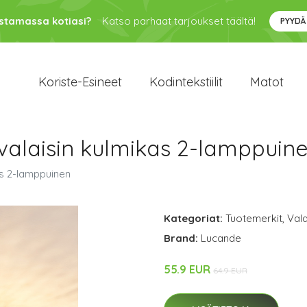
ustamassa kotiasi?
Katso parhaat tarjoukset täältä!
PYYDÄ
Koriste-Esineet
Kodintekstiilit
Matot
valaisin kulmikas 2-lamppuin
as 2-lamppuinen
Kategoriat:
Tuotemerkit
,
Vala
Brand:
Lucande
55.9 EUR
64.9 EUR