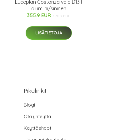
Luceplan Costanza valo D13if
alumiini/sininen
355.9 EUR
396.9 EUR
LISÄTIETOJA
Pikalinkit
Blogi
Ota yhteyttä
Käyttöehdot
Tietosuojakäytäntö