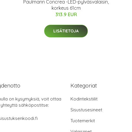
Paulmann Concrea -LED-pylväsvalaisin,
korkeus 61cm
313.9 EUR
LISÄTIETOJA
ydenotto
Kategoriat
nulla on kysymyksiä, voit ottaa
Kodintekstiilit
 yhteyttä sähköpostitse:
Sisustusesineet
isustuksenkoodi.fi
Tuotemerkit
Valaisimet