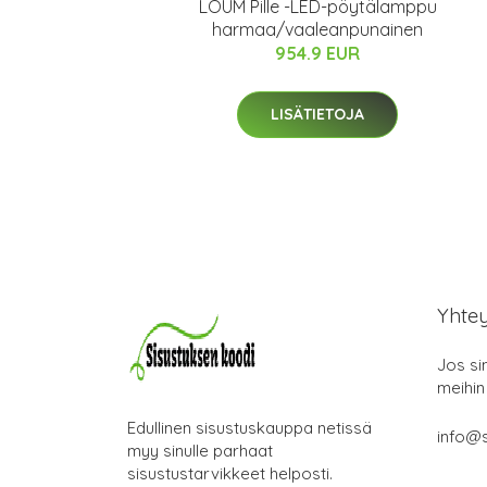
LOUM Pille -LED-pöytälamppu
harmaa/vaaleanpunainen
954.9 EUR
LISÄTIETOJA
Yhte
Jos si
meihin
Edullinen sisustuskauppa netissä
info@s
myy sinulle parhaat
sisustustarvikkeet helposti.