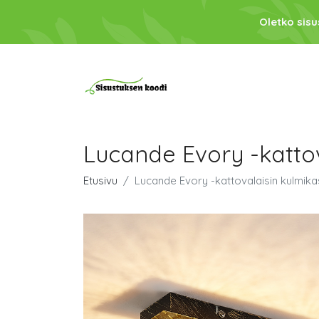
Oletko sis
Lucande Evory -katto
Etusivu
Lucande Evory -kattovalaisin kulmik