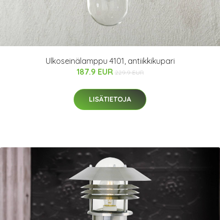
Ulkoseinälamppu 4101, antiikkikupari
187.9 EUR
229.9 EUR
LISÄTIETOJA