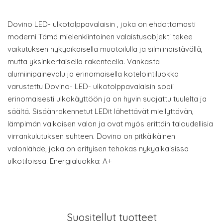
Dovino LED- ulkotolppavalaisin , joka on ehdottomasti
moderni Tämä mielenkiintoinen valaistusobjekti tekee
vaikutuksen nykyaikaisella muotoilulla ja silmiinpistävällä,
mutta yksinkertaisella rakenteella. Vankasta
alumiinipainevalu ja erinomaisella kotelointiluokka
varustettu Dovino- LED- ulkotolppavalaisin sopii
erinomaisesti ulkokäyttöön ja on hyvin suojattu tuulelta ja
säältä. Sisäänrakennetut LEDit lähettävät miellyttävän,
lämpimän valkoisen valon ja ovat myös erittäin taloudellisia
virrankulutuksen suhteen. Dovino on pitkäikäinen
valonlähde, joka on erityisen tehokas nykyaikaisissa
ulkotiloissa. Energialuokka: A+
Suositellut tuotteet