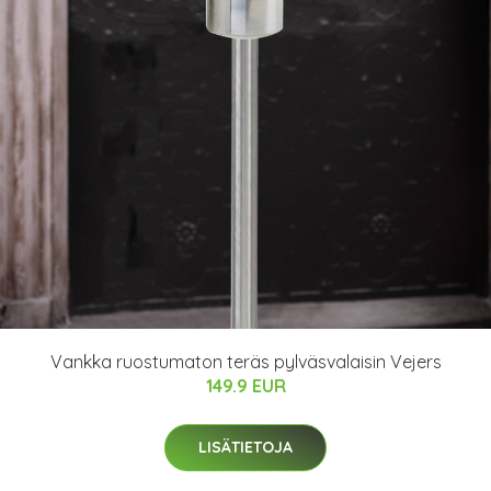
Vankka ruostumaton teräs pylväsvalaisin Vejers
149.9 EUR
LISÄTIETOJA