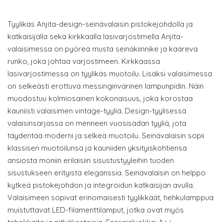
Tyylikäs Anjita-design-seinävalaisin pistokejohdolla ja
katkaisijalla sekä kirkkaalla lasivarjostimella Anjita-
valaisimessa on pyöreä musta seinäkiinnike ja kaareva
runko, joka johtaa varjostimeen. Kirkkaassa
lasivarjostimessa on tyylikäs muotoilu. Lisäksi valaisimessa
on selkeästi erottuva messinginvärinen lampunpidin. Näin
muodostuu kolmiosainen kokonaisuus, joka korostaa
kauniisti valaisimen vintage-tyyliä. Design-tyylisessä
valaisinsarjassa on menneen vuosisadan tyyliä, jota
täydentää moderni ja selkeä muotoilu. Seinävalaisin sopii
klassisen muotoilunsa ja kauniiden yksityiskohtiensa
ansiosta moniin erilaisiin sisustustyyleihin tuoden
sisustukseen erityistä eleganssia. Seinävalaisin on helppo
kytkeä pistokejohdon ja integroidun katkaisijan avulla.
Valaisimeen sopivat erinomaisesti tyylikkäät, hehkulamppua
muistuttavat LED-filamenttilamput, jotka ovat myös