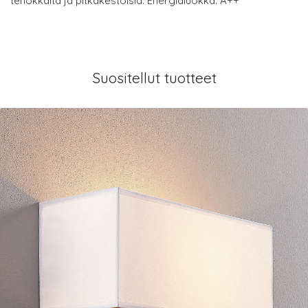
tehokkaita ja pitkäkestoisia. Energialuokka: A++
Suositellut tuotteet