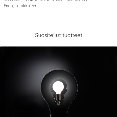
Energialuokka: A+
Suositellut tuotteet