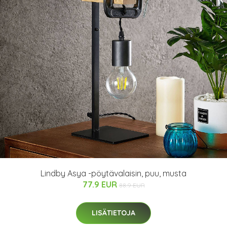
Lindby Asya -pöytävalaisin, puu, musta
77.9 EUR
88.9 EUR
LISÄTIETOJA