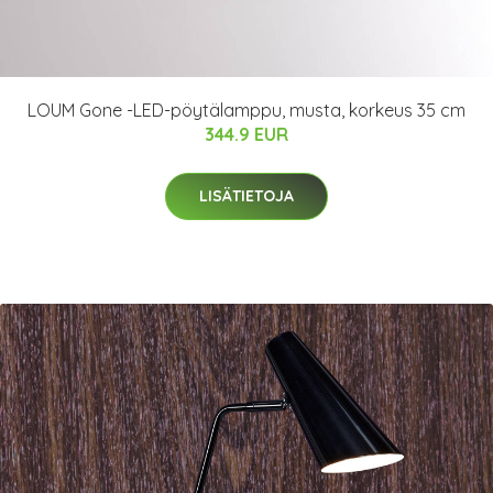
LOUM Gone -LED-pöytälamppu, musta, korkeus 35 cm
344.9 EUR
LISÄTIETOJA