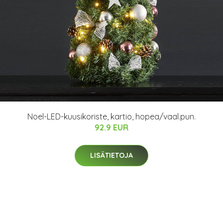
Noel-LED-kuusikoriste, kartio, hopea/vaal.pun.
92.9 EUR
LISÄTIETOJA