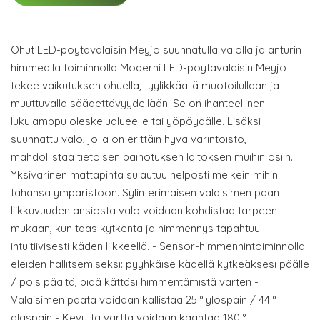
Ohut LED-pöytävalaisin Meyjo suunnatulla valolla ja anturin
himmeällä toiminnolla Moderni LED-pöytävalaisin Meyjo
tekee vaikutuksen ohuella, tyylikkäällä muotoilullaan ja
muuttuvalla säädettävyydellään. Se on ihanteellinen
lukulamppu oleskelualueelle tai yöpöydälle. Lisäksi
suunnattu valo, jolla on erittäin hyvä värintoisto,
mahdollistaa tietoisen painotuksen laitoksen muihin osiin.
Yksivärinen mattapinta sulautuu helposti melkein mihin
tahansa ympäristöön. Sylinterimäisen valaisimen pään
liikkuvuuden ansiosta valo voidaan kohdistaa tarpeen
mukaan, kun taas kytkentä ja himmennys tapahtuu
intuitiivisesti käden liikkeellä. - Sensor-himmennintoiminnolla
eleiden hallitsemiseksi: pyyhkäise kädellä kytkeäksesi päälle
/ pois päältä, pidä kättäsi himmentämistä varten -
Valaisimen päätä voidaan kallistaa 25 ° ylöspäin / 44 °
alaspäin - Kevyttä vartta voidaan kääntää 180 °