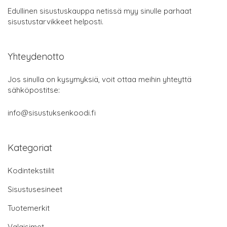
Edullinen sisustuskauppa netissä myy sinulle parhaat
sisustustarvikkeet helposti.
Yhteydenotto
Jos sinulla on kysymyksiä, voit ottaa meihin yhteyttä
sähköpostitse:
info@sisustuksenkoodi.fi
Kategoriat
Kodintekstiilit
Sisustusesineet
Tuotemerkit
Valaisimet