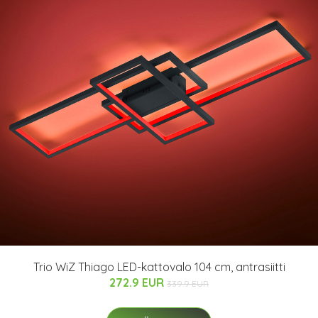
Trio WiZ Thiago LED-kattovalo 104 cm, antrasiitti
272.9 EUR
339.9 EUR