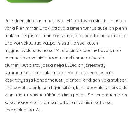
Puristinen pinta-asennettava LED-kattovalaisin Liro mustaa
väriä Pienimmän Liro-kattovalaisimen tunnuslause on pienin
maksimin sijasta. Ilman koristeita ja tarpeettomia koristeita
Liro voi vakuuttaa kaupallisissa tiloissa, kuten
myymälävalaistuksessa. Musta pinta- asennettava pinta-
asennettava valaisin koostuu neliönmuotoisesta
alumiinikuutioista, jossa neljä LEDiä on järjestetty
symmetrisesti suorakulmioon. Valo säteilee alaspäin
keskitetysti ja kohdennetusti ja antaa kirkkaan valaistuksen.
Liro soveltuu erityisen hyvin silloin, kun uppovalaisin ei voida
kiinnittää tai vaivaa tähän on liian paljon. Sen huomaamaton
koko tekee siitä huomaamattoman valaisin katossa.
Energialuokka: A+