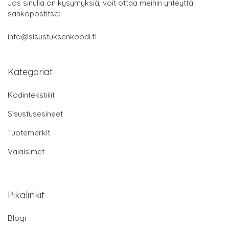
Jos sinulla on kysymyksiä, voit ottaa meihin yhteyttä
sähköpostitse:
info@sisustuksenkoodi.fi
Kategoriat
Kodintekstiilit
Sisustusesineet
Tuotemerkit
Valaisimet
Pikalinkit
Blogi