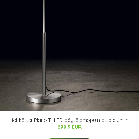
Holtkötter Plano T -LED-pöytälamppu matta alumiini
698.9 EUR