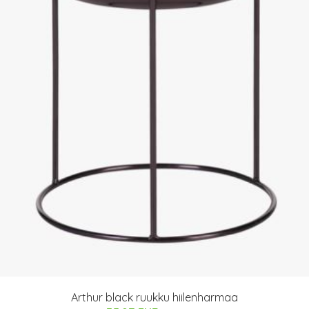
Arthur black ruukku hiilenharmaa