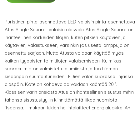
Puristinen pinta-asennettava LED-valaisin pinta-asennettava
Atus Single Square -valaisin alasvalo Atus Single Square on
ihanteellinen korkeiden tilojen, kuten pitkien käytävien ja
käytävien, valaistukseen, varsinkin jos useita lamppuja on
asennettu sarjaan. Mutta Atusta voidaan käyttää myös
kaiken tyyppisten toimitilojen valaisemiseen. Kulmikas
suorakulmio on valmistettu alumiinista ja tuo hieman
sisäänpäin suuntautuneiden LEDien valon suorassa linjassa
alaspäin. Kotelon kohdevaloa voidaan kääntää 20 °.
Klassisen värin ansiosta Atus on ihanteellinen sisustus mihin
tahansa sisustustyyliin kiinnittämättä liikaa huomiota
itseensä. - mukaan lukien hallintalaitteet Energialuokka: A+