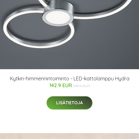
Kytkin-himmennintoiminto - LED-kattolamppu Hydra
142.9 EUR
178.9 EUR
LISÄTIETOJA