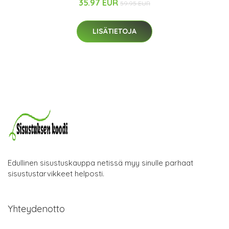
35.97 EUR
59.95 EUR
LISÄTIETOJA
Edullinen sisustuskauppa netissä myy sinulle parhaat
sisustustarvikkeet helposti.
Yhteydenotto