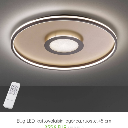
Bug-LED-kattovalaisin, pyöreä, ruoste, 45 cm
255.9 EUR
319.9 EUR