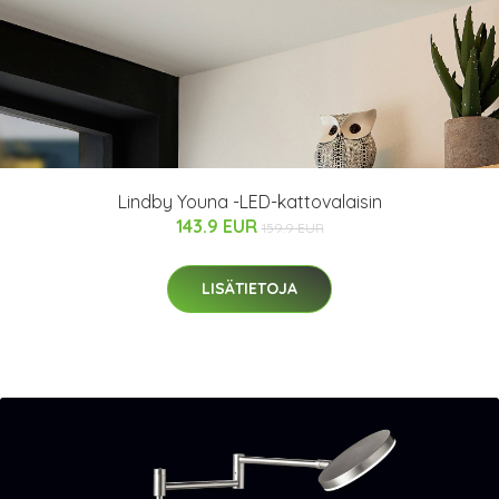
Lindby Youna -LED-kattovalaisin
143.9 EUR
159.9 EUR
LISÄTIETOJA