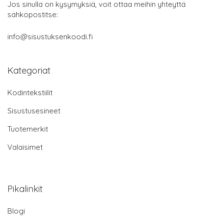
Jos sinulla on kysymyksiä, voit ottaa meihin yhteyttä
sähköpostitse:
info@sisustuksenkoodi.fi
Kategoriat
Kodintekstiilit
Sisustusesineet
Tuotemerkit
Valaisimet
Pikalinkit
Blogi