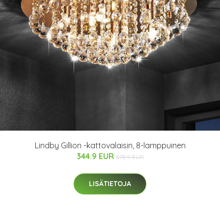
Lindby Gillion -kattovalaisin, 8-lamppuinen
344.9 EUR
378.9 EUR
LISÄTIETOJA