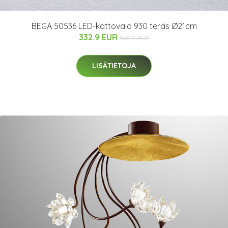
BEGA 50536 LED-kattovalo 930 teräs Ø21cm
332.9 EUR
369.9 EUR
LISÄTIETOJA