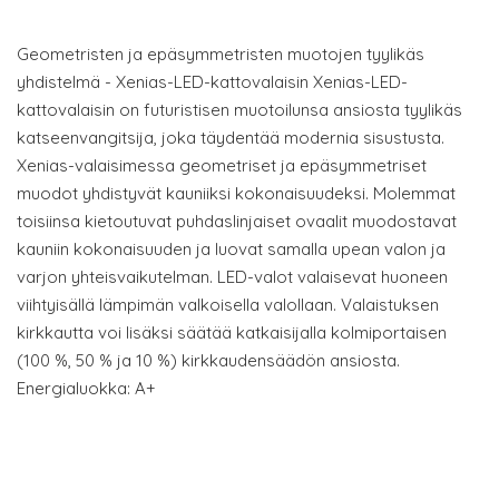
Geometristen ja epäsymmetristen muotojen tyylikäs
yhdistelmä - Xenias-LED-kattovalaisin Xenias-LED-
kattovalaisin on futuristisen muotoilunsa ansiosta tyylikäs
katseenvangitsija, joka täydentää modernia sisustusta.
Xenias-valaisimessa geometriset ja epäsymmetriset
muodot yhdistyvät kauniiksi kokonaisuudeksi. Molemmat
toisiinsa kietoutuvat puhdaslinjaiset ovaalit muodostavat
kauniin kokonaisuuden ja luovat samalla upean valon ja
varjon yhteisvaikutelman. LED-valot valaisevat huoneen
viihtyisällä lämpimän valkoisella valollaan. Valaistuksen
kirkkautta voi lisäksi säätää katkaisijalla kolmiportaisen
(100 %, 50 % ja 10 %) kirkkaudensäädön ansiosta.
Energialuokka: A+