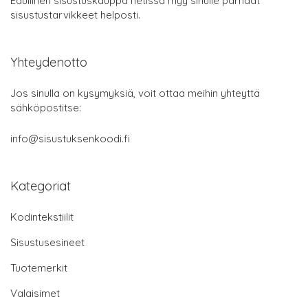
Edullinen sisustuskauppa netissä myy sinulle parhaat
sisustustarvikkeet helposti.
Yhteydenotto
Jos sinulla on kysymyksiä, voit ottaa meihin yhteyttä
sähköpostitse:
info@sisustuksenkoodi.fi
Kategoriat
Kodintekstiilit
Sisustusesineet
Tuotemerkit
Valaisimet