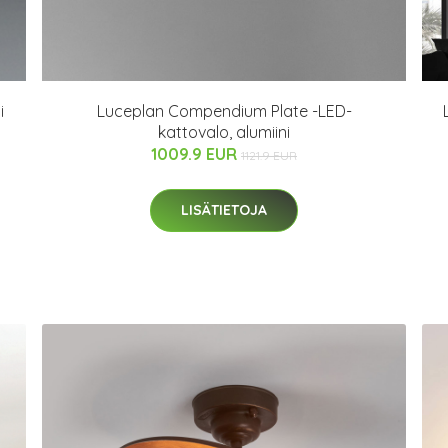
i
Luceplan Compendium Plate -LED-
kattovalo, alumiini
1009.9 EUR
1121.9 EUR
LISÄTIETOJA