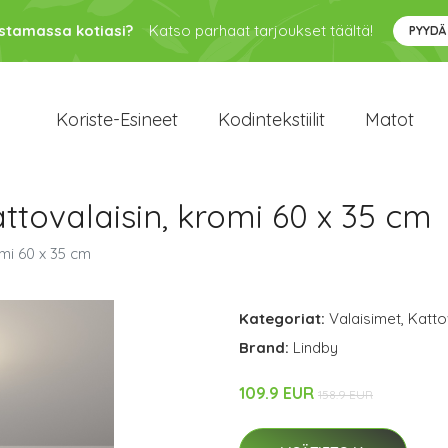
ustamassa kotiasi?
Katso parhaat tarjoukset täältä!
PYYDÄ
Koriste-Esineet
Kodintekstiilit
Matot
ttovalaisin, kromi 60 x 35 cm
mi 60 x 35 cm
Kategoriat:
Valaisimet
,
Katto
Brand:
Lindby
109.9 EUR
158.9 EUR