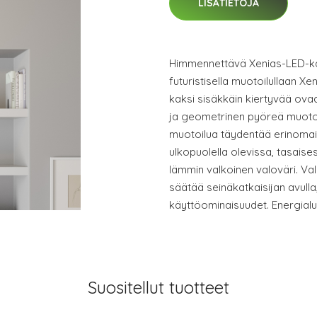
LISÄTIETOJA
Himmennettävä Xenias-LED-ka
futuristisella muotoilullaan X
kaksi sisäkkäin kiertyvää ovaa
ja geometrinen pyöreä muotoi
muotoilua täydentää erinomais
ulkopuolella olevissa, tasaise
lämmin valkoinen valoväri. Va
säätää seinäkatkaisijan avulla
käyttöominaisuudet. Energial
Suositellut tuotteet