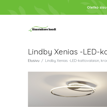
Oletko sis
Lindby Xenias -LED-ka
Etusivu
Lindby Xenias -LED-kattovalaisin, kro