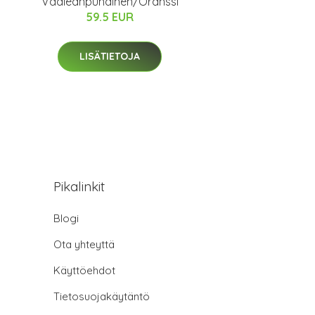
Vaaleanpunainen/Oranssi
59.5 EUR
LISÄTIETOJA
Pikalinkit
Blogi
Ota yhteyttä
Käyttöehdot
Tietosuojakäytäntö