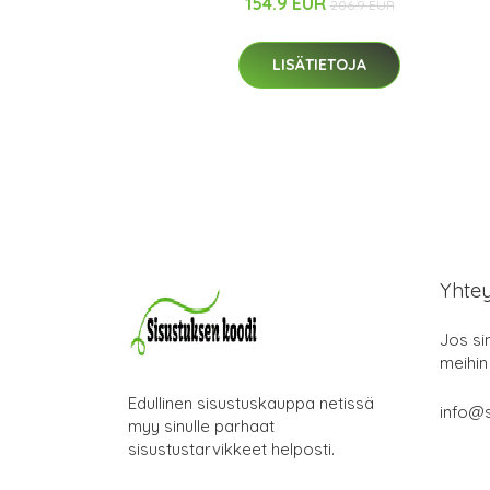
154.9 EUR
206.9 EUR
LISÄTIETOJA
Yhte
Jos si
meihin
Edullinen sisustuskauppa netissä
info@s
myy sinulle parhaat
sisustustarvikkeet helposti.