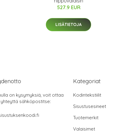
riippuvalaisin
527.9 EUR
LISÄTIETOJA
ydenotto
Kategoriat
nulla on kysymyksiä, voit ottaa
Kodintekstiilit
 yhteyttä sähköpostitse:
Sisustusesineet
isustuksenkoodi.fi
Tuotemerkit
Valaisimet