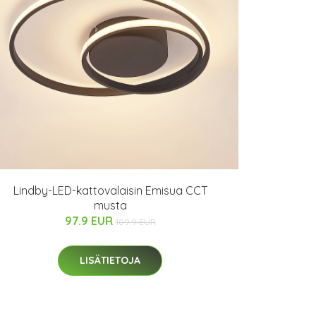
Lindby-LED-kattovalaisin Emisua CCT
musta
97.9 EUR
109.9 EUR
LISÄTIETOJA