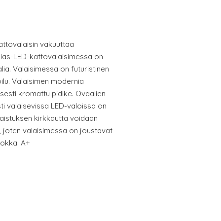
ttovalaisin vakuuttaa
enias-LED-kattovalaisimessa on
lia. Valaisimessa on futuristinen
lu. Valaisimen modernia
esti kromattu pidike. Ovaalien
sti valaisevissa LED-valoissa on
laistuksen kirkkautta voidaan
, joten valaisimessa on joustavat
uokka: A+