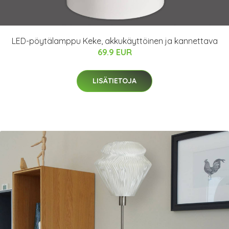
LED-pöytälamppu Keke, akkukäyttöinen ja kannettava
69.9 EUR
LISÄTIETOJA