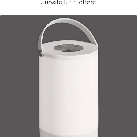
Suositellut tuotteet