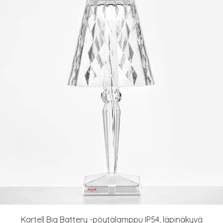
Kartell Big Battery -pöytälamppu IP54, läpinäkyvä