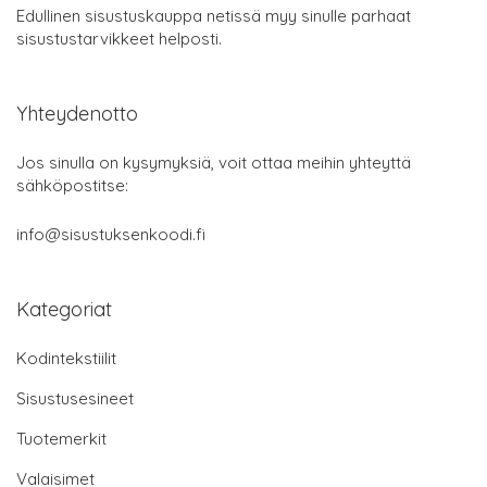
Edullinen sisustuskauppa netissä myy sinulle parhaat
sisustustarvikkeet helposti.
Yhteydenotto
Jos sinulla on kysymyksiä, voit ottaa meihin yhteyttä
sähköpostitse:
info@sisustuksenkoodi.fi
Kategoriat
Kodintekstiilit
Sisustusesineet
Tuotemerkit
Valaisimet