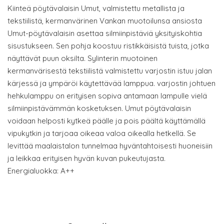
Kiinteä pöytävalaisin Umut, valmistettu metallista ja
tekstiilistä, kermanvärinen Vankan muotoilunsa ansiosta
Umut-pöytävalaisin asettaa silmiinpistäviä yksityiskohtia
sisustukseen. Sen pohja koostuu ristikkäisistä tuista, jotka
näyttävät puun oksilta. Sylinterin muotoinen
kermanvärisestä tekstiilistä valmistettu varjostin istuu jalan
kärjessä ja ympäröi käytettävää lamppua. varjostin johtuen
hehkulamppu on erityisen sopiva antamaan lampulle vielä
silmiinpistävämmän kosketuksen. Umut pöytävalaisin
voidaan helposti kytkeä päälle ja pois päältä käyttämällä
vipukytkin ja tarjoaa oikeaa valoa oikealla hetkellä. Se
levittää maalaistalon tunnelmaa hyväntahtoisesti huoneisiin
ja leikkaa erityisen hyvän kuvan pukeutujasta.
Energialuokka: A++