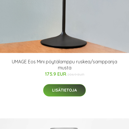
UMAGE Eos Mini pöytälamppu ruskea/samppanja
musta
175.9 EUR
206.9 EUR
LISÄTIETOJA