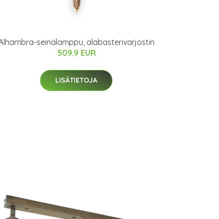
Alhambra-seinälamppu, alabasterivarjostin
509.9 EUR
LISÄTIETOJA