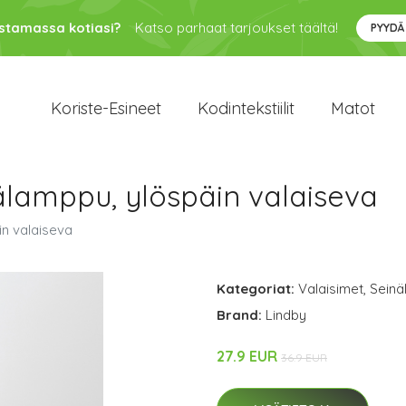
ustamassa kotiasi?
Katso parhaat tarjoukset täältä!
PYYDÄ
Koriste-Esineet
Kodintekstiilit
Matot
älamppu, ylöspäin valaiseva
in valaiseva
Kategoriat:
Valaisimet
,
Seinä
Brand:
Lindby
27.9 EUR
36.9 EUR