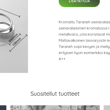
LISÄTIETOJA
Kromattu Taraneh-seinävalaisi
seinävalaisimen kromatussa r
metallivarsi, jota koristavat me
Mattavalkoinen lasivarjostin 
Taraneh sopii kevyen ja miell
erityisen hyvin esimerkiksi kä
A++
Suositellut tuotteet