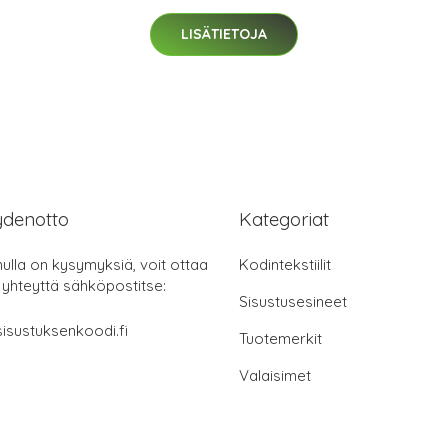
LISÄTIETOJA
ydenotto
Kategoriat
nulla on kysymyksiä, voit ottaa
Kodintekstiilit
 yhteyttä sähköpostitse:
Sisustusesineet
isustuksenkoodi.fi
Tuotemerkit
Valaisimet