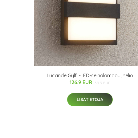
Lucande Gylfi -LED-seinälamppu, neliö
126.9 EUR
139.9 EUR
LISÄTIETOJA