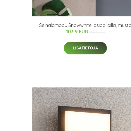
Seinälamppu Snowwhite lasipalloilla, must
103.9 EUR
137.9 EUR
LISÄTIETOJA