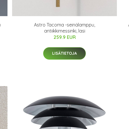
a
Astro Tacoma -seinälamppu,
antiikkimessinki, lasi
259.9 EUR
LISÄTIETOJA