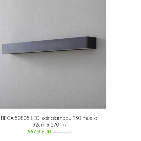
BEGA 50805 LED-seinälamppu 930 musta
92cm 9 270 lm
667.9 EUR
952.9 EUR