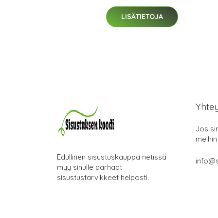
LISÄTIETOJA
Yhte
Jos si
meihin
Edullinen sisustuskauppa netissä
info@s
myy sinulle parhaat
sisustustarvikkeet helposti.