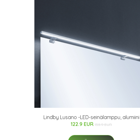
Lindby Lusano -LED-seinälamppu, alumiini
122.9 EUR
158.9 EUR