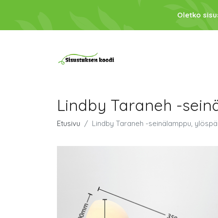
Oletko sis
Lindby Taraneh -sein
Etusivu
Lindby Taraneh -seinälamppu, ylöspä