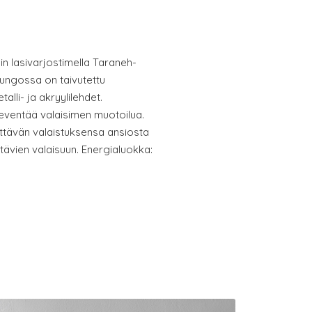
n lasivarjostimella Taraneh-
ungossa on taivutettu
talli- ja akryylilehdet.
keventää valaisimen muotoilua.
yttävän valaistuksensa ansiosta
ytävien valaisuun. Energialuokka: