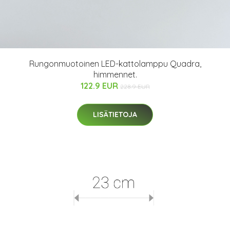
Rungonmuotoinen LED-kattolamppu Quadra,
himmennet.
122.9 EUR
228.9 EUR
LISÄTIETOJA