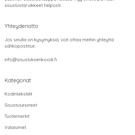
sisustustarvikkeet helposti.
Yhteydenotto
Jos sinulla on kysymyksiä, voit ottaa meihin yhteyttä
sähköpostitse:
info@sisustuksenkoodi.fi
Kategoriat
Kodintekstiilit
Sisustusesineet
Tuotemerkit
Valaisimet