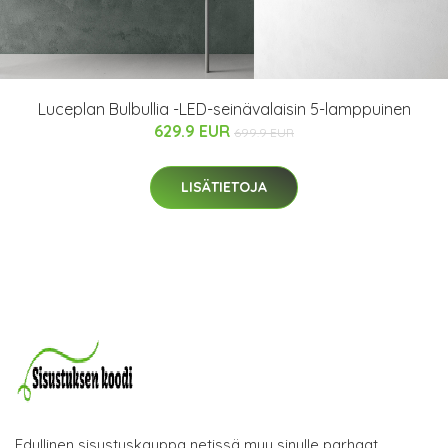
Luceplan Bulbullia -LED-seinävalaisin 5-lamppuinen
629.9 EUR
699.9 EUR
LISÄTIETOJA
Edullinen sisustuskauppa netissä myy sinulle parhaat