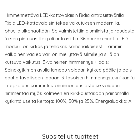
Himmennettävä LED-kattovalaisin Ridia antrasiittivärillä
Ridia LED-kattovalaisin tekee vaikutuksen modernilla,
ohuella ulkonäöltään. Se valmistettiin alumiinista ja raudasta
ja sen pintakäsittely oli antrasiittia. Sisäänrakennettu LED-
moduuli on kirkas ja tehokas samanaikaisesti. Lämmin
valkoinen vaalea väri on miellyttävä silmille ja sillä on
kutsuva vaikutus. 3-vaiheinen himmennys + pois:
Seinäkytkimen avulla lamppu voidaan kytkeä päälle ja pois
päältä tavalliseen tapaan. 3-tasoisen himmennystekniikan ja
integroidun sammutustoiminnon ansiosta se voidaan
himmentää myös kolmeen eri kirkkaustasoon painamalla
kytkintä useita kertoja: 100%, 50% ja 25%. Energialuokka: A+
Suositellut tuotteet