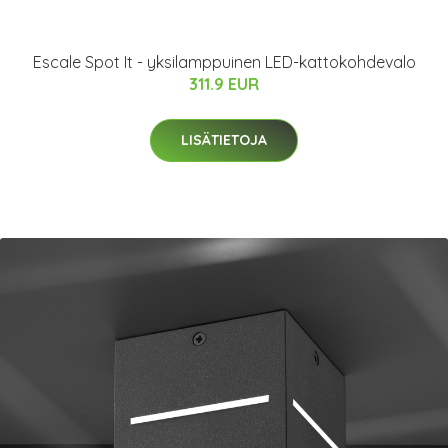
Escale Spot It - yksilamppuinen LED-kattokohdevalo
311.9 EUR
LISÄTIETOJA