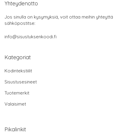
Yhteydenotto
Jos sinulla on kysymyksiä, voit ottaa meihin yhteyttä
sähköpostitse:
info@sisustuksenkoodi.fi
Kategoriat
Kodintekstiilit
Sisustusesineet
Tuotemerkit
Valaisimet
Pikalinkit