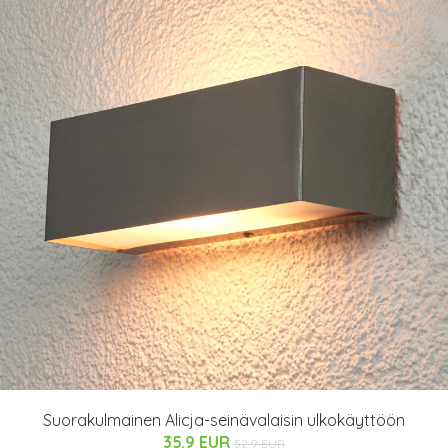
Suorakulmainen Alicja-seinävalaisin ulkokäyttöön
35.9 EUR
52.9 EUR