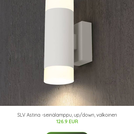
SLV Astina -seinälamppu, up/down, valkoinen
126.9 EUR