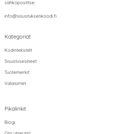
sähköpostitse:
info@sisustuksenkoodi.fi
Kategoriat
Kodintekstiilit
Sisustusesineet
Tuotemerkit
Valaisimet
Pikalinkit
Blogi
Ota yhteyttä