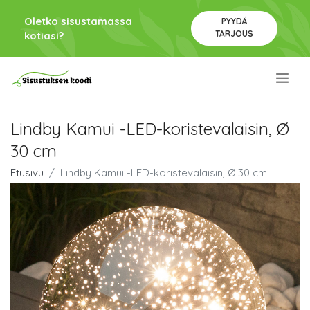
Oletko sisustamassa
PYYDÄ
TARJOUS
kotiasi?
.
Lindby Kamui -LED-koristevalaisin, Ø
30 cm
Etusivu
Lindby Kamui -LED-koristevalaisin, Ø 30 cm