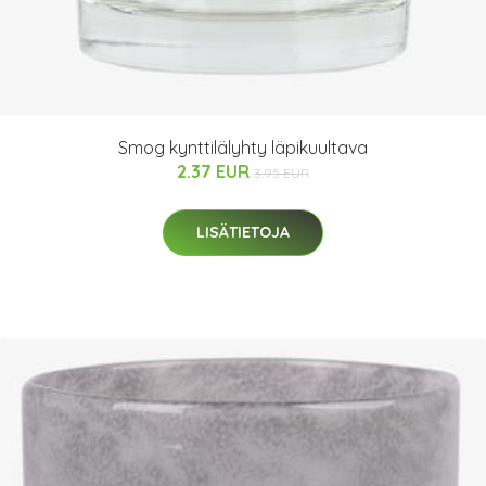
Smog kynttilälyhty läpikuultava
2.37 EUR
3.95 EUR
LISÄTIETOJA