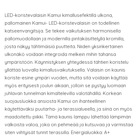
LED-koristevalaisin Kamui kimallusefektillä ulkona,
pallomainen Kamui- LED-koristevalaisin on todellinen
katseenvangitsija. Se tekee vaikutuksen harmonisella
pallomuodollaan ja modernilla pintakäsittelyllä kromilla,
josta näkyy tähtimäisiä puutteita. Niiden yksinkertainen
ulkonäkö voidaan integroida melkein mihin tahansa
ympäristöön. Käynnistyksen yhteydessä tähtien koristelu
yllättää luovalla kimallusvaikutuksella. Valaisin on kaunis
koriste-esine ympäri vuoden, mutta sitä voidaan käyttää
myös erityisesti joulun aikaan, jolloin se pystyy luomaan
juhlavan tunnelman kimaltelevilla valotähdillä. Korkean
suojausluokka ansiosta Kamui on ihanteellinen
käytettäväksi puutarha- ja terassialueella, ja siinä on myös
maadoitettu piikki. Tämä kaunis lamppu lähettää lämpimän
valkoista valoa, joka on pehmeää ja kutsuvaa ja varmistaa
siten viihtyisät tunnit terassilla. Energialuokka: A+