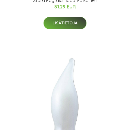
Storå Pöytälamppu Valkoinen
81.29 EUR
LISÄTIETOJA