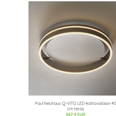
Paul Neuhaus Q-VITO LED-kattovalaisin 4
cm teräs
367.9 EUR