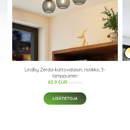
Lindby Zerda-kattovalaisin, ristikko, 3-
lamppuinen
65.9 EUR
77.9 EUR
LISÄTIETOJA