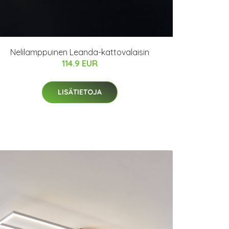
Nelilamppuinen Leanda-kattovalaisin
114.9 EUR
LISÄTIETOJA