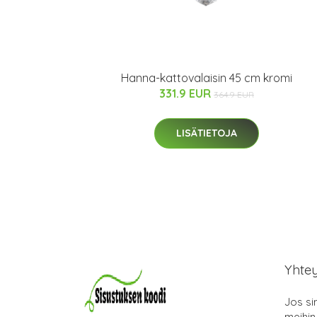
Hanna-kattovalaisin 45 cm kromi
331.9 EUR
364.9 EUR
LISÄTIETOJA
Yhte
Jos si
meihin