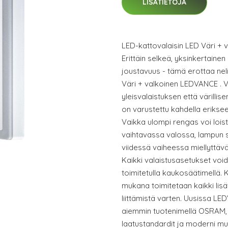
LISÄTIETOJA
LED-kattovalaisin LED Väri + 
Erittäin selkeä, yksinkertainen 
joustavuus - tämä erottaa nel
Väri + valkoinen LEDVANCE . V
yleisvalaistuksen että värilli
on varustettu kahdella eriksee
Vaikka ulompi rengas voi loist
vaihtavassa valossa, lampun
viidessä vaiheessa miellyttävä
Kaikki valaistusasetukset vo
toimitetulla kaukosäätimellä. 
mukana toimitetaan kaikki lisä
liittämistä varten. Uusissa LED
aiemmin tuotenimellä OSRAM,
laatustandardit ja moderni mu