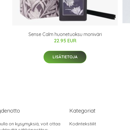
Sense Calm huonetuoksu moniväri
22.95 EUR
LISÄTIETOJA
ydenotto
Kategoriat
nulla on kysymyksiä, voit ottaa
Kodintekstiilit
 yhteyttä sähköpostitse: