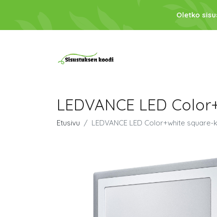
Oletko sis
LEDVANCE LED Color+w
Etusivu
LEDVANCE LED Color+white square-k