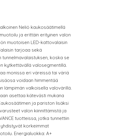
valkoinen Neliö kaukosäätimellä
muotoilu ja erittäin erityinen valon
iön muotoisen LED-kattovalaisin
alaisin tarjoaa sekä
sen tunnelmavalaistuksen, koska se
n kytkettävällä valosegmentillä.
aa monissa eri väreissä tai väriä
 sisäosa voidaan himmentää
n lämpimän valkoisella valovärillä.
idaan asettaa kätevästi mukana
Kaukosäätimen ja pariston lisäksi
varusteet valon kiinnittämistä ja
VANCE tuotteissa, jotka tunnettiin
 yhdistyvät korkeimmat
otoilu. Energialuokka: A+