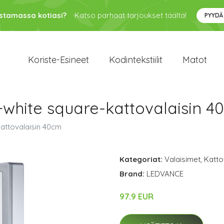
ustamassa kotiasi?
Katso parhaat tarjoukset täältä!
PYYDÄ
Koriste-Esineet
Kodintekstiilit
Matot
hite square-kattovalaisin 4
attovalaisin 40cm
Kategoriat:
Valaisimet
,
Katto
Brand:
LEDVANCE
97.9 EUR