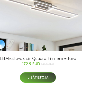
LED-kattovalaisin Quadra, himmennettävä
172.9 EUR
321.9 EUR
LISÄTIETOJA