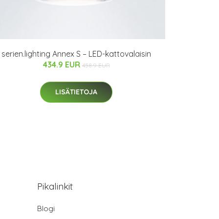
serien.lighting Annex S – LED-kattovalaisin
434.9 EUR
458.9 EUR
LISÄTIETOJA
Pikalinkit
Blogi