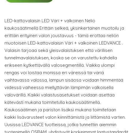
LED-kattovalaisin LED Väri + valkoinen Neliö
kaukosäätimellä Erittäin selkeä, yksinkertainen muotoilu ja
erittäin erityinen valon joustavuus - tämä erottaa neliön
muotoisen LED-kattovalaisin Väri + valkoinen LEDVANCE .
Valaisin tarjoaa sekä yleisvalaistuksen että värillisen
tunnelmavalaistuksen, koska se on varustettu kahdella
erikseen kytkettävällä valosegmentillä. Vaikka ulompi
rengas voi loistaa monissa eri väreissä tai väriä
vaihtavassa valossa, lampun sisäosa voidaan himmentää
viidessä vaiheessa miellyttävän lämpimän valkoisella
valovärillä. Kaikki valaistusasetukset voidaan asettaa
kätevästi mukana toimitetulla kaukosäätimellä.
Kaukosäätimen ja pariston lisäksi mukana toimitetaan
kaikki lisävarusteet valon kiinnittämistä ja liittämistä varten.
Uusissa LEDVANCE tuotteissa, jotka tunnettiin aiemmin
tuotenimellä OSRAM, yhdistyvät korkeimmat laatustandardit