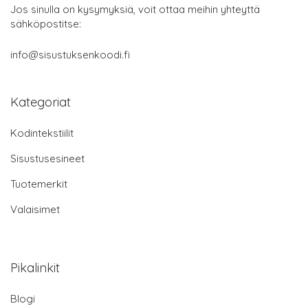
Jos sinulla on kysymyksiä, voit ottaa meihin yhteyttä
sähköpostitse:
info@sisustuksenkoodi.fi
Kategoriat
Kodintekstiilit
Sisustusesineet
Tuotemerkit
Valaisimet
Pikalinkit
Blogi