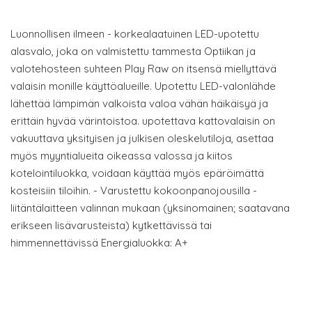
Luonnollisen ilmeen - korkealaatuinen LED-upotettu
alasvalo, joka on valmistettu tammesta Optiikan ja
valotehosteen suhteen Play Raw on itsensä miellyttävä
valaisin monille käyttöalueille. Upotettu LED-valonlähde
lähettää lämpimän valkoista valoa vähän häikäisyä ja
erittäin hyvää värintoistoa. upotettava kattovalaisin on
vakuuttava yksityisen ja julkisen oleskelutiloja, asettaa
myös myyntialueita oikeassa valossa ja kiitos
kotelointiluokka, voidaan käyttää myös epäröimättä
kosteisiin tiloihin. - Varustettu kokoonpanojousilla -
liitäntälaitteen valinnan mukaan (yksinomainen; saatavana
erikseen lisävarusteista) kytkettävissä tai
himmennettävissä Energialuokka: A+