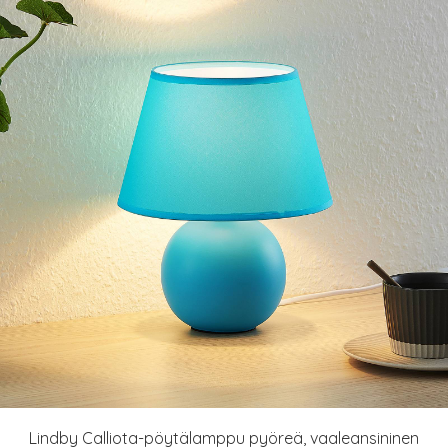
Lindby Calliota-pöytälamppu pyöreä, vaaleansininen