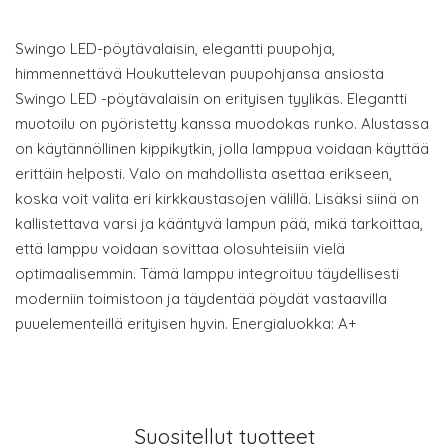
Swingo LED-pöytävalaisin, elegantti puupohja,
himmennettävä Houkuttelevan puupohjansa ansiosta
Swingo LED -pöytävalaisin on erityisen tyylikäs. Elegantti
muotoilu on pyöristetty kanssa muodokas runko. Alustassa
on käytännöllinen kippikytkin, jolla lamppua voidaan käyttää
erittäin helposti. Valo on mahdollista asettaa erikseen,
koska voit valita eri kirkkaustasojen välillä. Lisäksi siinä on
kallistettava varsi ja kääntyvä lampun pää, mikä tarkoittaa,
että lamppu voidaan sovittaa olosuhteisiin vielä
optimaalisemmin. Tämä lamppu integroituu täydellisesti
moderniin toimistoon ja täydentää pöydät vastaavilla
puuelementeillä erityisen hyvin. Energialuokka: A+
Suositellut tuotteet