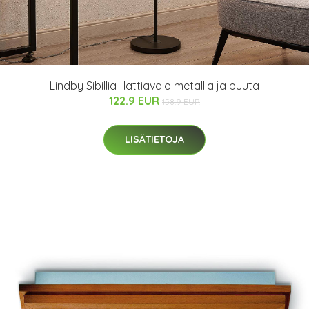
Lindby Sibillia -lattiavalo metallia ja puuta
122.9 EUR
158.9 EUR
LISÄTIETOJA