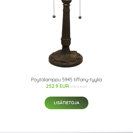
Pöytälamppu 5945 tiffany-tyyliä
252.9 EUR
275.9 EUR
LISÄTIETOJA