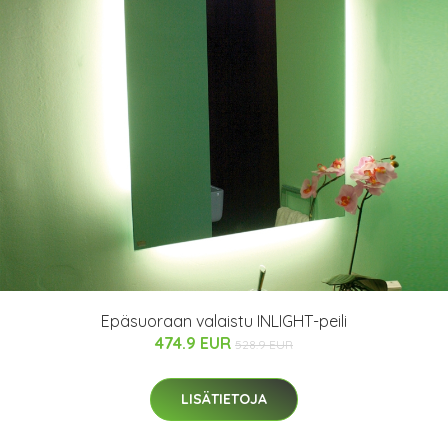
Epäsuoraan valaistu INLIGHT-peili
474.9 EUR
528.9 EUR
LISÄTIETOJA