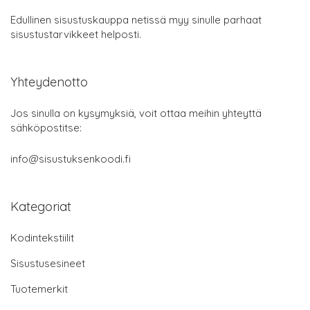
Edullinen sisustuskauppa netissä myy sinulle parhaat
sisustustarvikkeet helposti.
Yhteydenotto
Jos sinulla on kysymyksiä, voit ottaa meihin yhteyttä
sähköpostitse:
info@sisustuksenkoodi.fi
Kategoriat
Kodintekstiilit
Sisustusesineet
Tuotemerkit