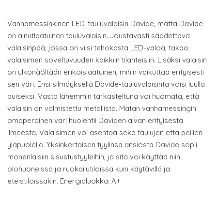
Vanhamessinkinen LED-tauluvalaisin Davide, matta Davide
on ainutlaatuinen tauluvalaisin. Joustavasti säädettävä
valaisinpää, jossa on viisi tehokasta LED-valoa, takaa
valaisimen soveltuvuuden kaikkiin tilanteisiin. Lisäksi valaisin
on ulkonäöltään erikoislaatuinen, mihin vaikuttaa erityisesti
sen väri. Ensi silmäyksellä Davide-tauluvalaisinta voisi luulla
puiseksi. Vasta lähemmin tarkasteltuna voi huomata, että
valaisin on valmistettu metallista. Matan vanhamessingin
omaperäinen väri huolehtii Daviden aivan erityisestä
ilmeestä. Valaisimen voi asentaa sekä taulujen että peilien
yläpuolelle. Yksinkertaisen tyylinsä ansiosta Davide sopii
monenlaisiin sisustustyyleihin, ja sitä voi käyttää niin
olohuoneissa ja ruokailutiloissa kuin käytävillä ja
eteistiloissakin. Energialuokka: A+