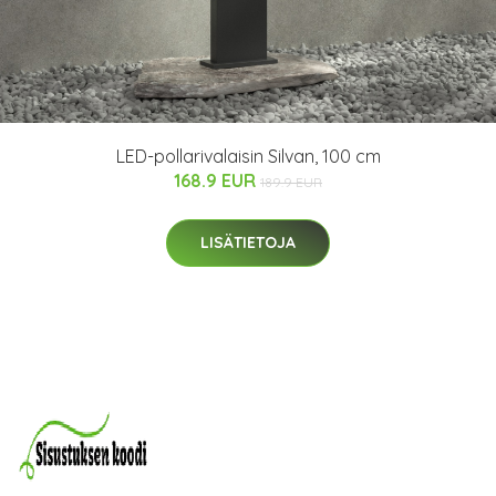
LED-pollarivalaisin Silvan, 100 cm
168.9 EUR
189.9 EUR
LISÄTIETOJA