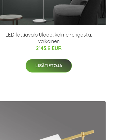
LED-lattiavalo Ulaop, kolme rengasta,
valkoinen
2143.9 EUR
LISÄTIETOJA