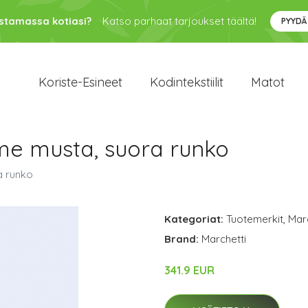
ustamassa kotiasi?
Katso parhaat tarjoukset täältä!
PYYDÄ
Koriste-Esineet
Kodintekstiilit
Matot
me musta, suora runko
a runko
Kategoriat:
Tuotemerkit
,
Marc
Brand:
Marchetti
341.9 EUR