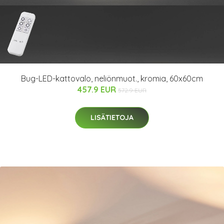
Bug-LED-kattovalo, neliönmuot., kromia, 60x60cm
457.9 EUR
572.9 EUR
LISÄTIETOJA