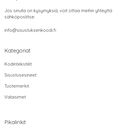
Jos sinulla on kysymyksiä, voit ottaa meihin yhteyttä
sähköpostitse:
info@sisustuksenkoodi.fi
Kategoriat
Kodintekstiilit
Sisustusesineet
Tuotemerkit
Valaisimet
Pikalinkit