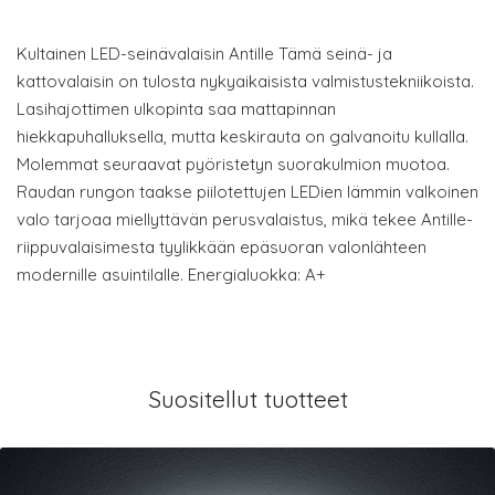
Kultainen LED-seinävalaisin Antille Tämä seinä- ja
kattovalaisin on tulosta nykyaikaisista valmistustekniikoista.
Lasihajottimen ulkopinta saa mattapinnan
hiekkapuhalluksella, mutta keskirauta on galvanoitu kullalla.
Molemmat seuraavat pyöristetyn suorakulmion muotoa.
Raudan rungon taakse piilotettujen LEDien lämmin valkoinen
valo tarjoaa miellyttävän perusvalaistus, mikä tekee Antille-
riippuvalaisimesta tyylikkään epäsuoran valonlähteen
modernille asuintilalle. Energialuokka: A+
Suositellut tuotteet