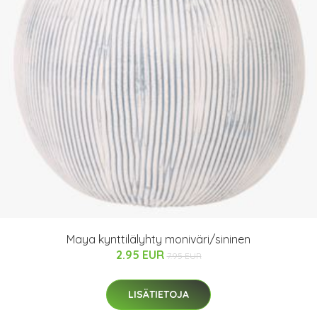
Maya kynttilälyhty moniväri/sininen
2.95 EUR
7.95 EUR
LISÄTIETOJA