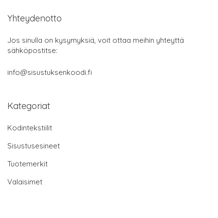
Yhteydenotto
Jos sinulla on kysymyksiä, voit ottaa meihin yhteyttä
sähköpostitse:
info@sisustuksenkoodi.fi
Kategoriat
Kodintekstiilit
Sisustusesineet
Tuotemerkit
Valaisimet