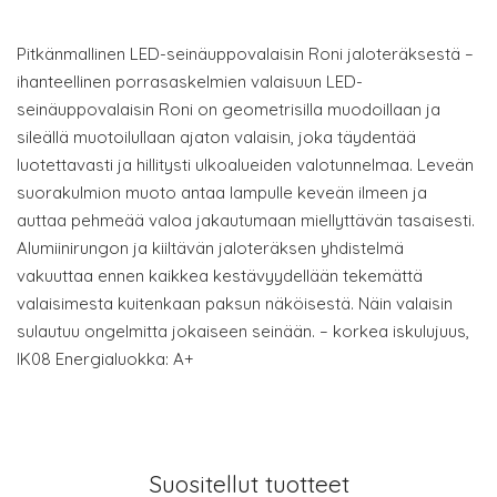
Pitkänmallinen LED-seinäuppovalaisin Roni jaloteräksestä –
ihanteellinen porrasaskelmien valaisuun LED-
seinäuppovalaisin Roni on geometrisilla muodoillaan ja
sileällä muotoilullaan ajaton valaisin, joka täydentää
luotettavasti ja hillitysti ulkoalueiden valotunnelmaa. Leveän
suorakulmion muoto antaa lampulle keveän ilmeen ja
auttaa pehmeää valoa jakautumaan miellyttävän tasaisesti.
Alumiinirungon ja kiiltävän jaloteräksen yhdistelmä
vakuuttaa ennen kaikkea kestävyydellään tekemättä
valaisimesta kuitenkaan paksun näköisestä. Näin valaisin
sulautuu ongelmitta jokaiseen seinään. – korkea iskulujuus,
IK08 Energialuokka: A+
Suositellut tuotteet