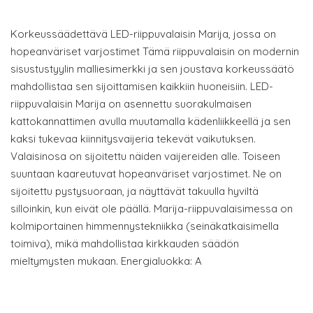
Korkeussäädettävä LED-riippuvalaisin Marija, jossa on
hopeanväriset varjostimet Tämä riippuvalaisin on modernin
sisustustyylin malliesimerkki ja sen joustava korkeussäätö
mahdollistaa sen sijoittamisen kaikkiin huoneisiin. LED-
riippuvalaisin Marija on asennettu suorakulmaisen
kattokannattimen avulla muutamalla kädenliikkeellä ja sen
kaksi tukevaa kiinnitysvaijeria tekevät vaikutuksen.
Valaisinosa on sijoitettu näiden vaijereiden alle. Toiseen
suuntaan kaareutuvat hopeanväriset varjostimet. Ne on
sijoitettu pystysuoraan, ja näyttävät takuulla hyviltä
silloinkin, kun eivät ole päällä. Marija-riippuvalaisimessa on
kolmiportainen himmennystekniikka (seinäkatkaisimella
toimiva), mikä mahdollistaa kirkkauden säädön
mieltymysten mukaan. Energialuokka: A