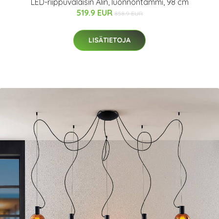
LED-riippuvalaisin Alin, luonnontammi, 98 cm
519.9 EUR
858.9 EUR
LISÄTIETOJA