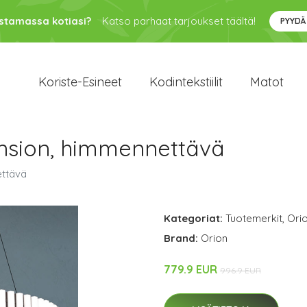
ustamassa kotiasi?
Katso parhaat tarjoukset täältä!
PYYDÄ
Koriste-Esineet
Kodintekstiilit
Matot
ansion, himmennettävä
ettävä
Kategoriat:
Tuotemerkit
,
Ori
Brand:
Orion
779.9 EUR
996.9 EUR