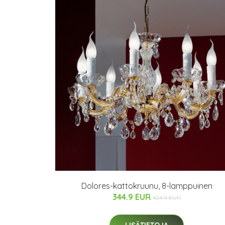
Dolores-kattokruunu, 8-lamppuinen
344.9 EUR
424.9 EUR