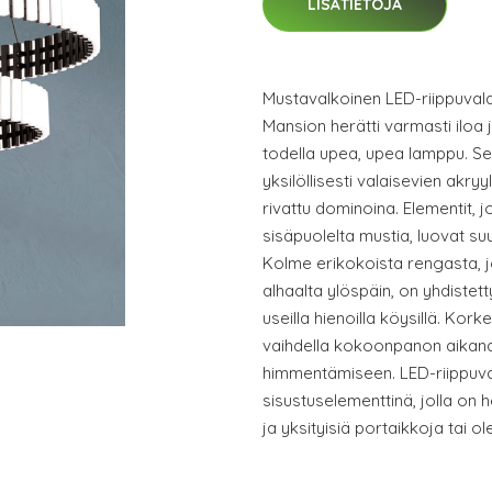
LISÄTIETOJA
Mustavalkoinen LED-riippuvala
Mansion herätti varmasti iloa ja
todella upea, upea lamppu. S
yksilöllisesti valaisevien akry
rivattu dominoina. Elementit, j
sisäpuolelta mustia, luovat s
Kolme erikokoista rengasta, 
alhaalta ylöspäin, on yhdistetty
useilla hienoilla köysillä. Kor
vaihdella kokoonpanon aikan
himmentämiseen. LED-riippuval
sisustuselementtinä, jolla on h
ja yksityisiä portaikkoja tai o