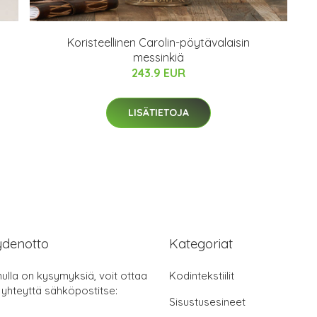
Koristeellinen Carolin-pöytävalaisin
messinkiä
243.9 EUR
LISÄTIETOJA
ydenotto
Kategoriat
nulla on kysymyksiä, voit ottaa
Kodintekstiilit
 yhteyttä sähköpostitse:
Sisustusesineet