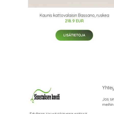
Kaunis kattovalaisin Bassano, ruskea
218.9 EUR
LISÄTIETOJA
Yhte
Jos si
meihin
Edullinen sisustuskauppa netissä