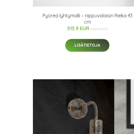
Pyöreä lyhtymalli – riippuvalaisin Rieka 43
cm
513.9 EUR
668.9 EUR
LISÄTIETOJA