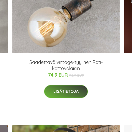
Säädettävä vintage-tyylinen Rati-
kattovalaisin
74.9 EUR
95.9 EUR
LISÄTIETOJA