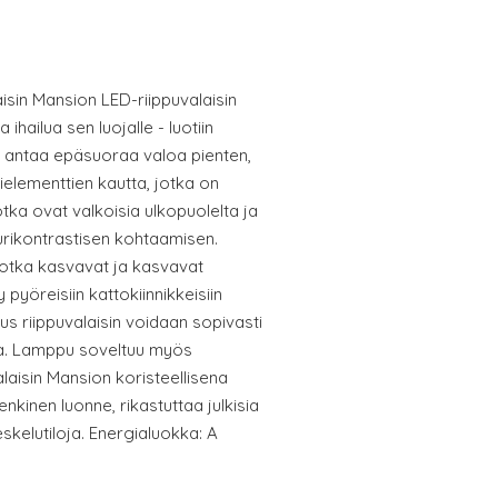
isin Mansion LED-riippuvalaisin
 ihailua sen luojalle - luotiin
e antaa epäsuoraa valoa pienten,
ylielementtien kautta, jotka on
otka ovat valkoisia ulkopuolelta ja
uurikontrastisen kohtaamisen.
jotka kasvavat ja kasvavat
 pyöreisiin kattokiinnikkeisiin
keus riippuvalaisin voidaan sopivasti
a. Lamppu soveltuu myös
aisin Mansion koristeellisena
enkinen luonne, rikastuttaa julkisia
leskelutiloja. Energialuokka: A