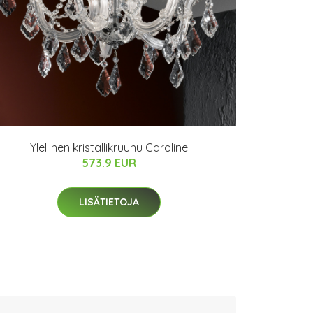
Ylellinen kristallikruunu Caroline
573.9 EUR
LISÄTIETOJA