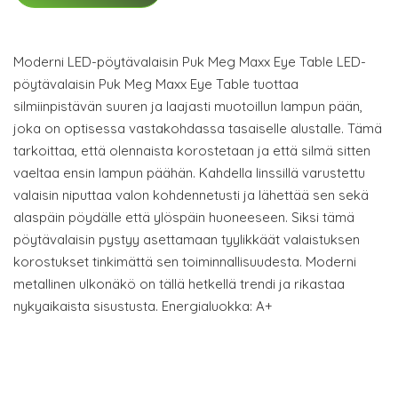
Moderni LED-pöytävalaisin Puk Meg Maxx Eye Table LED-
pöytävalaisin Puk Meg Maxx Eye Table tuottaa
silmiinpistävän suuren ja laajasti muotoillun lampun pään,
joka on optisessa vastakohdassa tasaiselle alustalle. Tämä
tarkoittaa, että olennaista korostetaan ja että silmä sitten
vaeltaa ensin lampun päähän. Kahdella linssillä varustettu
valaisin niputtaa valon kohdennetusti ja lähettää sen sekä
alaspäin pöydälle että ylöspäin huoneeseen. Siksi tämä
pöytävalaisin pystyy asettamaan tyylikkäät valaistuksen
korostukset tinkimättä sen toiminnallisuudesta. Moderni
metallinen ulkonäkö on tällä hetkellä trendi ja rikastaa
nykyaikaista sisustusta. Energialuokka: A+