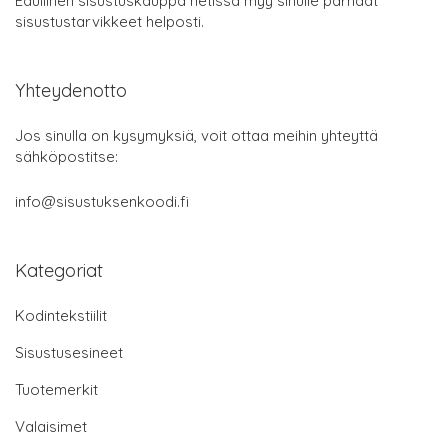
Edullinen sisustuskauppa netissä myy sinulle parhaat
sisustustarvikkeet helposti.
Yhteydenotto
Jos sinulla on kysymyksiä, voit ottaa meihin yhteyttä
sähköpostitse:
info@sisustuksenkoodi.fi
Kategoriat
Kodintekstiilit
Sisustusesineet
Tuotemerkit
Valaisimet