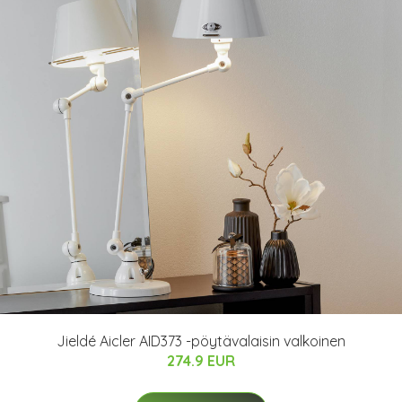
Jieldé Aicler AID373 -pöytävalaisin valkoinen
274.9 EUR