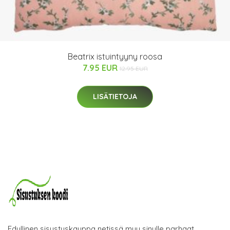
Beatrix istuintyyny roosa
7.95 EUR
12.95 EUR
LISÄTIETOJA
Edullinen sisustuskauppa netissä myy sinulle parhaat