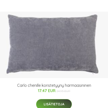
Carlo chenille koristetyyny harmaasininen
17.47 EUR
24.95 EUR
LISÄTIETOJA