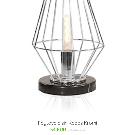
Pöytävalaisin Keops Kromi
54 EUR
89.04 EUR