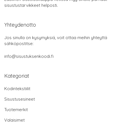
sisustustarvikkeet helposti.
Yhteydenotto
Jos sinulla on kysymyksiä, voit ottaa meihin yhteyttä
sähköpostitse:
info@sisustuksenkoodi.fi
Kategoriat
Kodintekstiilit
Sisustusesineet
Tuotemerkit
Valaisimet