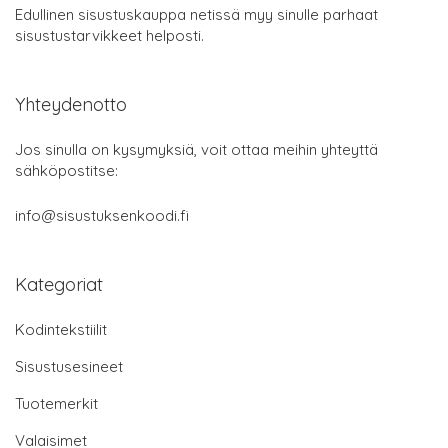
Edullinen sisustuskauppa netissä myy sinulle parhaat
sisustustarvikkeet helposti.
Yhteydenotto
Jos sinulla on kysymyksiä, voit ottaa meihin yhteyttä
sähköpostitse:
info@sisustuksenkoodi.fi
Kategoriat
Kodintekstiilit
Sisustusesineet
Tuotemerkit
Valaisimet