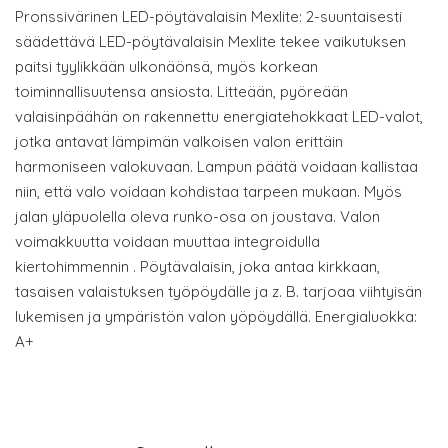
Pronssivärinen LED-pöytävalaisin Mexlite: 2-suuntaisesti
säädettävä LED-pöytävalaisin Mexlite tekee vaikutuksen
paitsi tyylikkään ulkonäönsä, myös korkean
toiminnallisuutensa ansiosta. Litteään, pyöreään
valaisinpäähän on rakennettu energiatehokkaat LED-valot,
jotka antavat lämpimän valkoisen valon erittäin
harmoniseen valokuvaan. Lampun päätä voidaan kallistaa
niin, että valo voidaan kohdistaa tarpeen mukaan. Myös
jalan yläpuolella oleva runko-osa on joustava. Valon
voimakkuutta voidaan muuttaa integroidulla
kiertohimmennin . Pöytävalaisin, joka antaa kirkkaan,
tasaisen valaistuksen työpöydälle ja z. B. tarjoaa viihtyisän
lukemisen ja ympäristön valon yöpöydällä. Energialuokka:
A+