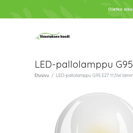
Oletko sis
LED-pallolamppu G95 
Etusivu
LED-pallolamppu G95 E27 11,5W lämm