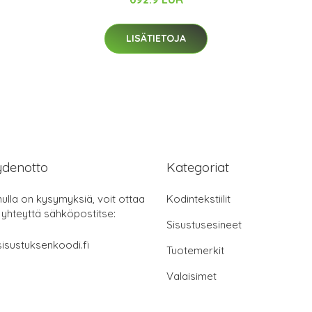
LISÄTIETOJA
ydenotto
Kategoriat
nulla on kysymyksiä, voit ottaa
Kodintekstiilit
 yhteyttä sähköpostitse:
Sisustusesineet
isustuksenkoodi.fi
Tuotemerkit
Valaisimet