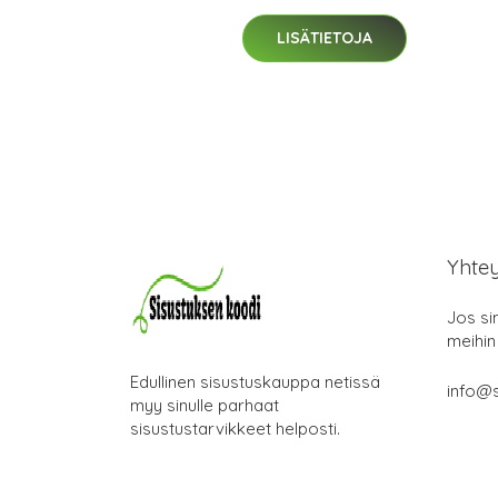
LISÄTIETOJA
Yhte
Jos si
meihin
Edullinen sisustuskauppa netissä
info@s
myy sinulle parhaat
sisustustarvikkeet helposti.