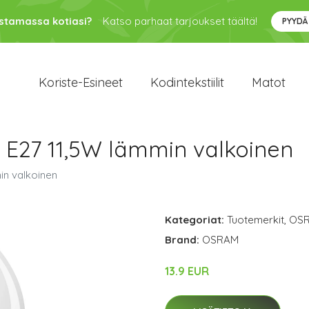
ustamassa kotiasi?
Katso parhaat tarjoukset täältä!
PYYDÄ
Koriste-Esineet
Kodintekstiilit
Matot
E27 11,5W lämmin valkoinen
in valkoinen
Kategoriat:
Tuotemerkit
,
OS
Brand:
OSRAM
13.9 EUR