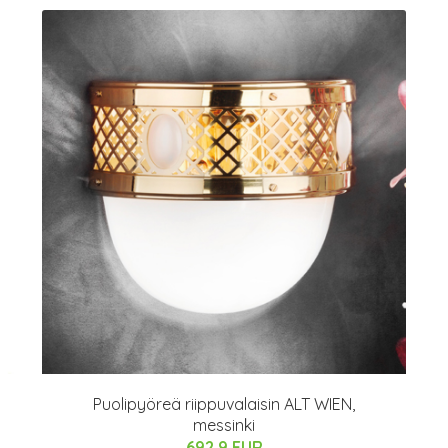
Puolipyöreä riippuvalaisin ALT WIEN,
messinki
692.9 EUR