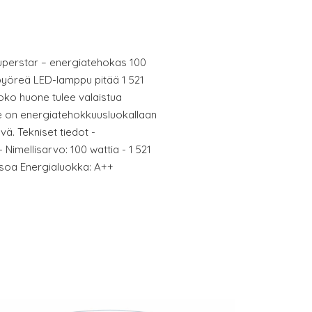
uperstar – energiatehokas 100
pyöreä LED-lamppu pitää 1 521
koko huone tulee valaistua
 se on energiatehokkuusluokallaan
ä. Tekniset tiedot -
Nimellisarvo: 100 wattia - 1 521
ksoa Energialuokka: A++