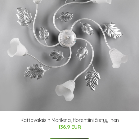
Kattovalaisin Marilena, florentiiniläistyylinen
136.9 EUR