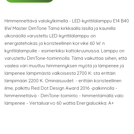
Himmennettävä valokytkimellä - LED-kynttilälamppu E14 B40
8W Master DimTone Tämä kirkkaalla lasilla ja kauniilla
ulkonäöllä varustettu LED-kynttilälamppu on
energiatehokas ja koristeellinen korvike 60 W: n
kynttilälampuille - esimerkiksi kattokruunuissa. Lamppu on
varustettu DimTone-toiminnolla. Tämä vaikuttaa siihen, että
vaalea väri muuttuu himmennyksen myötä ja lämpenee ja
lämpenee lämpimästä valkoisesta 2700 K: sta erittäin
lämpimään 2200 K. Ominaisuudet: - erittäin koristeellinen
ilme, palkittu Red Dot Design Award 2016 -palkinnolla -
himmennettävä - DimTone-toiminto - himmentämällä valo
lämpenee - Vertailuarvo 60 wattia Energialuokka: A+