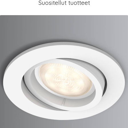
Suositellut tuotteet