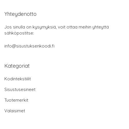
Yhteydenotto
Jos sinulla on kysymyksiä, voit ottaa meihin yhteyttä
sähköpostitse:
info@sisustuksenkoodi.fi
Kategoriat
Kodintekstiilit
Sisustusesineet
Tuotemerkit
Valaisimet