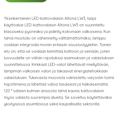
Yksinkertainen LED-kattovalaisin Altona LW3, laaja
käyttöalue LED-kattovalaisin Altona LW3 on suunniteltu
klassiseksi pyöreäksi ja pidetty kokonaan valkoisena. Kun
tämä muotoilu on vähennetty välttämättömäksi, lamppu
voidaan integroida moniin erilaisiin sisustustyyleihin. Toinen
etu on, että se voidaan kiinnittää kattoon ja seinään, joten
luovuudelle on vähän rajoituksia asennuksen ja valaistuksen
suunnittelussa. Kirkkaat LED-valot lähettävät miellyttävän,
lämpimän valkoisen valon ja takaavat energiatehokkaan
valaistuksen. Tukevasta muovista valmistettu varjostin toimii
hajottimena ja lähettää valoa tasaisesti ja häikäisemättä.
120 ° säteen kulman ansiosta tämä kaunis kattovalaisin
myös valaista suurempia alueita. Se soveltuu käytettäväksi
yksityisissä asuintiloissa sekä kaupallisella sektorilla.