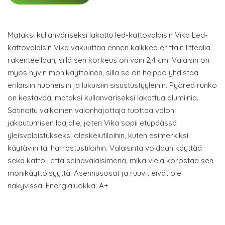
Mataksi kullanväriseksi lakattu led-kattovalaisin Vika Led-
kattovalaisin Vika vakuuttaa ennen kaikkea erittäin litteällä
rakenteellaan, sillä sen korkeus on vain 2,4 cm. Valaisin on
myös hyvin monikäyttöinen, sillä se on helppo yhdistää
erilaisiin huoneisiin ja lukuisiin sisustustyyleihin. Pyöreä runko
on kestävää, mataksi kullanväriseksi lakattua alumiinia.
Satinoitu valkoinen valonhajottaja tuottaa valon
jakautumisen laajalle, joten Vika sopii etupäässä
yleisvalaistukseksi oleskelutiloihin, kuten esimerkiksi
käytäviin tai harrastustiloihin. Valaisinta voidaan käyttää
sekä katto- että seinävalaisimena, mikä vielä korostaa sen
monikäyttöisyyttä. Asennusosat ja ruuvit eivät ole
näkyvissä! Energialuokka: A+