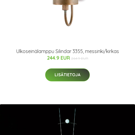
Ulkoseinälamppu Silindar 3355, messinki/kirkas
244.9 EUR
264.9 EUR
LISÄTIETOJA