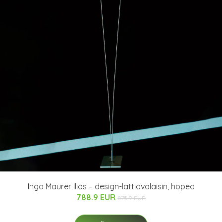
Ingo Maurer Ilios – design-lattiavalaisin, hopea
788.9 EUR
875.9 EUR