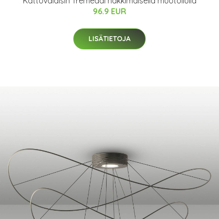
Kattovalaisin Tremedal häkkimäisellä muotoilulla
96.9 EUR
LISÄTIETOJA