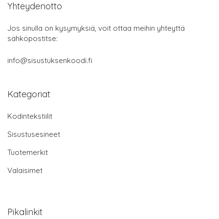
Yhteydenotto
Jos sinulla on kysymyksiä, voit ottaa meihin yhteyttä
sähköpostitse:
info@sisustuksenkoodi.fi
Kategoriat
Kodintekstiilit
Sisustusesineet
Tuotemerkit
Valaisimet
Pikalinkit