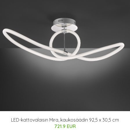
LED-kattovalaisin Mira, kaukosäädin 92,5 x 30,5 cm
721.9 EUR