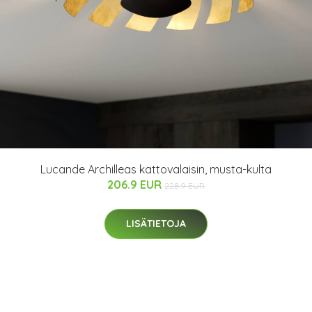
Lucande Archilleas kattovalaisin, musta-kulta
206.9 EUR
228.9 EUR
LISÄTIETOJA