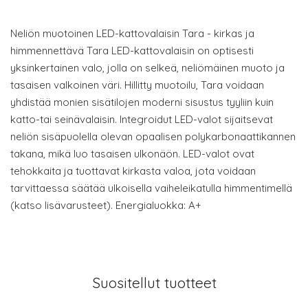
Neliön muotoinen LED-kattovalaisin Tara - kirkas ja
himmennettävä Tara LED-kattovalaisin on optisesti
yksinkertainen valo, jolla on selkeä, neliömäinen muoto ja
tasaisen valkoinen väri. Hillitty muotoilu, Tara voidaan
yhdistää monien sisätilojen moderni sisustus tyyliin kuin
katto-tai seinävalaisin. Integroidut LED-valot sijaitsevat
neliön sisäpuolella olevan opaalisen polykarbonaattikannen
takana, mikä luo tasaisen ulkonäön. LED-valot ovat
tehokkaita ja tuottavat kirkasta valoa, jota voidaan
tarvittaessa säätää ulkoisella vaiheleikatulla himmentimellä
(katso lisävarusteet). Energialuokka: A+
Suositellut tuotteet