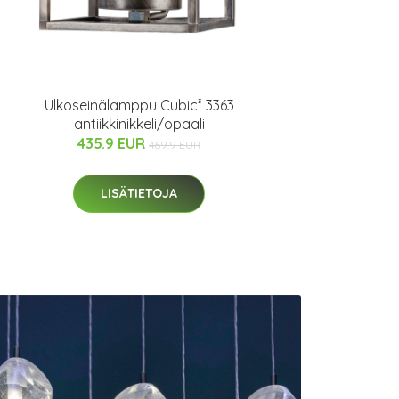
Ulkoseinälamppu Cubic³ 3363
antiikkinikkeli/opaali
435.9 EUR
469.9 EUR
LISÄTIETOJA