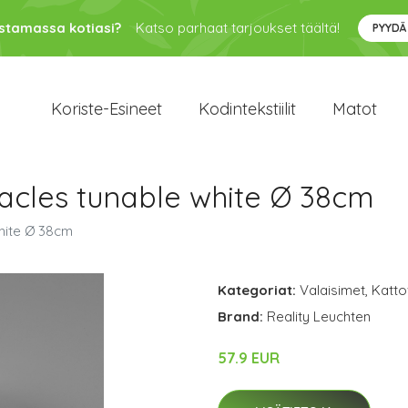
ustamassa kotiasi?
Katso parhaat tarjoukset täältä!
PYYDÄ
Koriste-Esineet
Kodintekstiilit
Matot
racles tunable white Ø 38cm
white Ø 38cm
Kategoriat:
Valaisimet
,
Katto
Brand:
Reality Leuchten
57.9 EUR