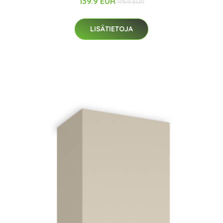
139.9 EUR
175.9 EUR
LISÄTIETOJA