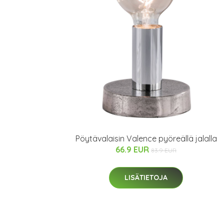
Pöytävalaisin Valence pyöreällä jalalla
66.9 EUR
83.9 EUR
LISÄTIETOJA