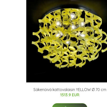
Säkenöivä kattovalaisin YELLOW Ø 70 cm
1513.9 EUR