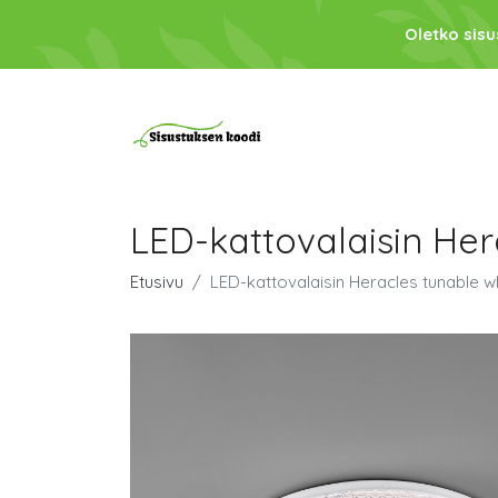
Oletko sis
LED-kattovalaisin He
Etusivu
LED-kattovalaisin Heracles tunable 