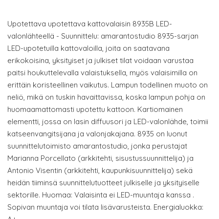
Upotettava upotettava kattovalaisin 8935B LED-
valonlähteellä - Suunnittelu: amarantostudio 8935-sarjan
LED-upotetuilla kattovaloilla, joita on saatavana
erikokoisina, yksityiset ja julkiset tilat voidaan varustaa
paitsi houkuttelevalla valaistuksella, myös valaisimilla on
erittäin koristeellinen vaikutus. Lampun todellinen muoto on
neliö, mikä on tuskin havaittavissa, koska lampun pohja on
huomaamattomasti upotettu kattoon. Kartiomainen
elementti, jossa on lasin diffuusori ja LED-valonlähde, toimii
katseenvangitsijana ja valonjakajana. 8935 on luonut
suunnittelutoimisto amarantostudio, jonka perustajat
Marianna Porcellato (arkkitehti, sisustussuunnittelija) ja
Antonio Visentin (arkkitehti, kaupunkisuunnittelija) sekä
heidän tiiminsä suunnittelutuotteet julkiselle ja yksityiselle
sektorille. Huomaa: Valaisinta ei LED-muuntaja kanssa .
Sopivan muuntaja voi tilata lisävarusteista. Energialuokka: