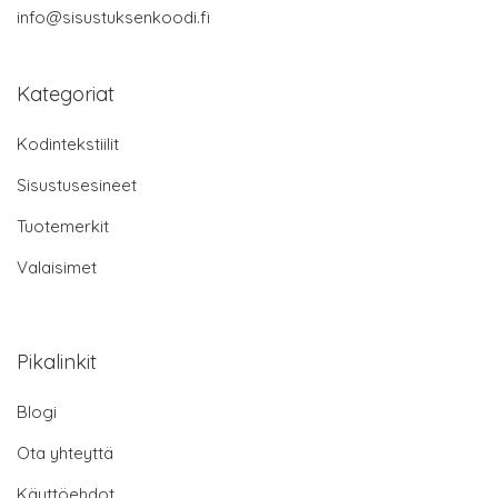
info@sisustuksenkoodi.fi
Kategoriat
Kodintekstiilit
Sisustusesineet
Tuotemerkit
Valaisimet
Pikalinkit
Blogi
Ota yhteyttä
Käyttöehdot