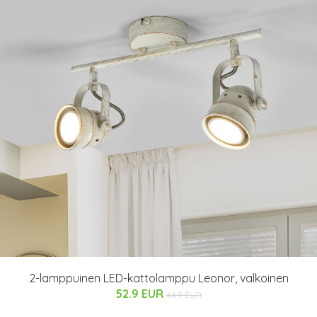
2-lamppuinen LED-kattolamppu Leonor, valkoinen
52.9 EUR
64.9 EUR