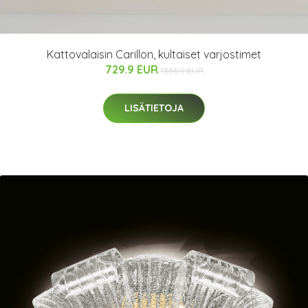
Kattovalaisin Carillon, kultaiset varjostimet
729.9 EUR
1336.9 EUR
LISÄTIETOJA