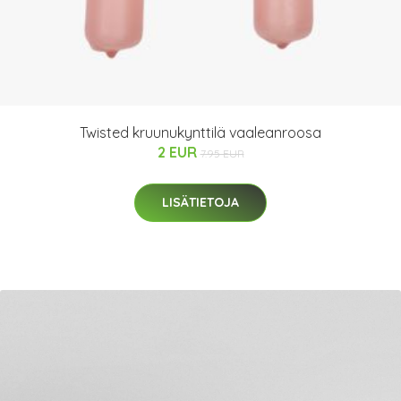
Twisted kruunukynttilä vaaleanroosa
2 EUR
7.95 EUR
LISÄTIETOJA