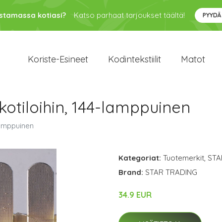
ustamassa kotiasi?
Katso parhaat tarjoukset täältä!
PYYDÄ
Koriste-Esineet
Kodintekstiilit
Matot
kotiloihin, 144-lamppuinen
lamppuinen
Kategoriat:
Tuotemerkit
,
STA
Brand:
STAR TRADING
34.9 EUR