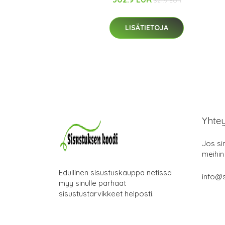
321.9 EUR
LISÄTIETOJA
Yhte
Jos si
meihin
Edullinen sisustuskauppa netissä
info@s
myy sinulle parhaat
sisustustarvikkeet helposti.