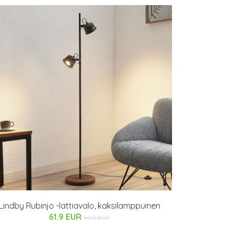
Lindby Rubinjo -lattiavalo, kaksilamppuinen
61.9 EUR
69.9 EUR