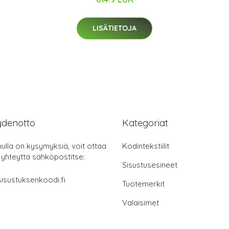
LISÄTIETOJA
ydenotto
Kategoriat
nulla on kysymyksiä, voit ottaa
Kodintekstiilit
 yhteyttä sähköpostitse:
Sisustusesineet
isustuksenkoodi.fi
Tuotemerkit
Valaisimet